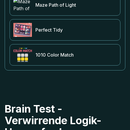
Maze Path of Light
Perfect Tidy
1010 Color Match
Brain Test -
Verwirrende Logik-