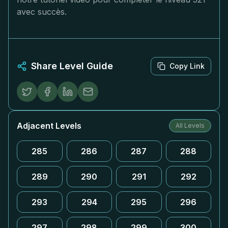
avec succès.
Share Level Guide
Copy Link
Adjacent Levels
All Levels
285
286
287
288
289
290
291
292
293
294
295
296
297
298
299
300