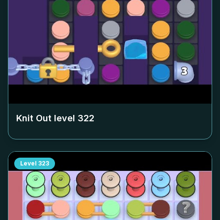
Knit Out level
322
Level
323