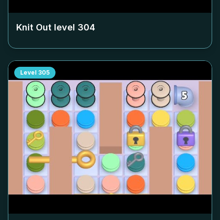
Knit Out level
304
Level
305