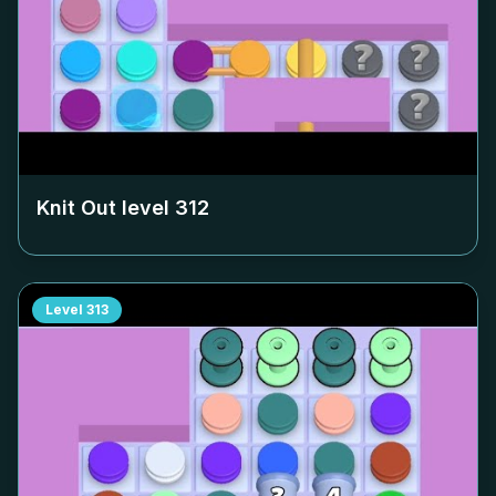
Knit Out level
312
Level
313