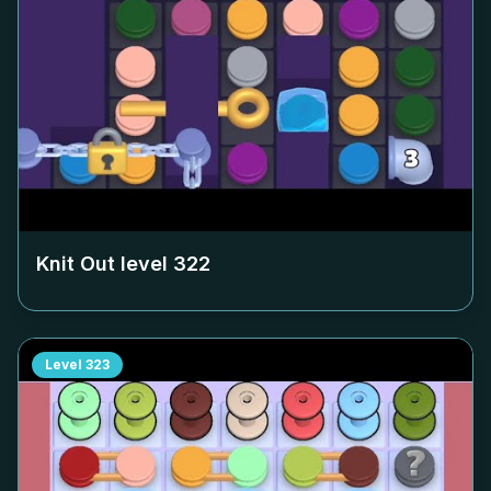
Knit Out level
322
Level
323