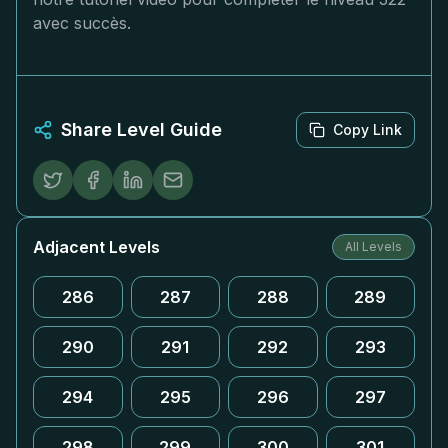
avec succès.
Share Level Guide
Copy Link
Adjacent Levels
All Levels
286
287
288
289
290
291
292
293
294
295
296
297
298
299
300
301