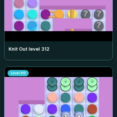
Knit Out level
312
Level
313