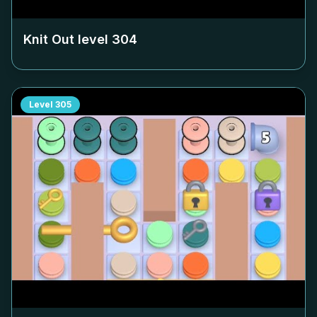
Knit Out level
304
Level
305