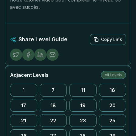
avec succès.
Share Level Guide
Copy Link
Adjacent Levels
All Levels
1
7
11
16
17
18
19
20
21
22
23
25
26
27
28
29