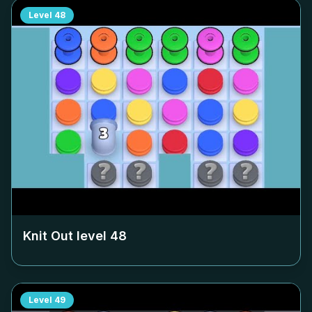
Level
48
Knit Out level
48
Level
49