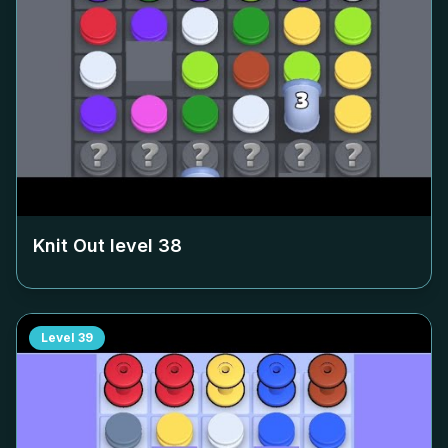
Knit Out level
38
Level
39