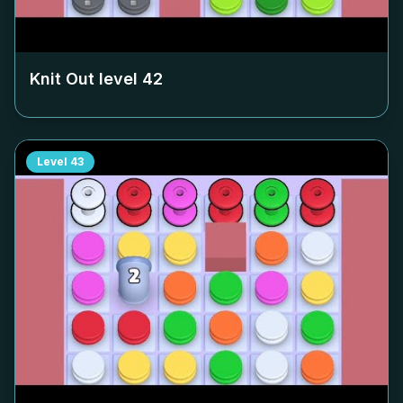
Knit Out level
42
Level
43