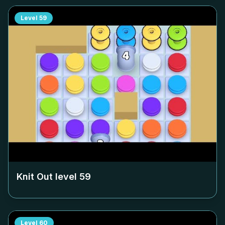
Level
59
Knit Out level
59
Level
60