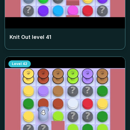
Knit Out level
41
Level
42