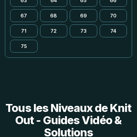
63
64
65
66
67
68
69
70
71
72
73
74
75
Tous les Niveaux de Knit
Out - Guides Vidéo &
Solutions