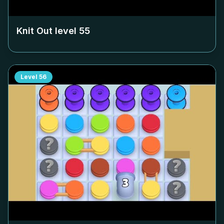
Knit Out level
55
Level
56