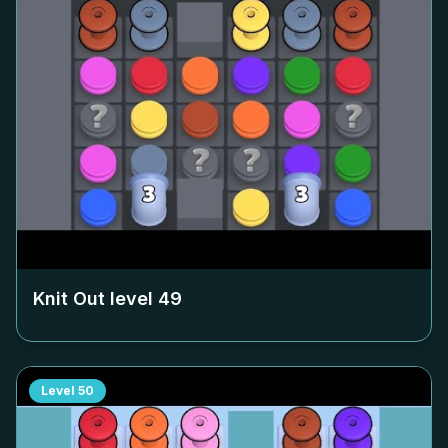
Knit Out level
49
Level
50