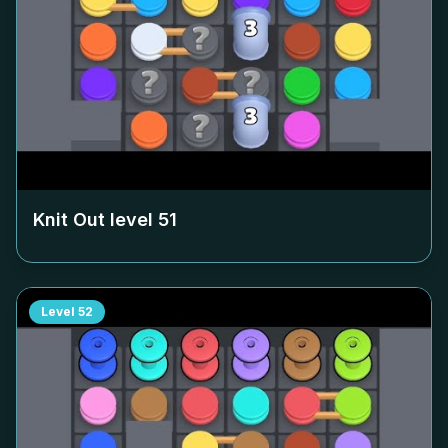
Knit Out level
51
Level
52