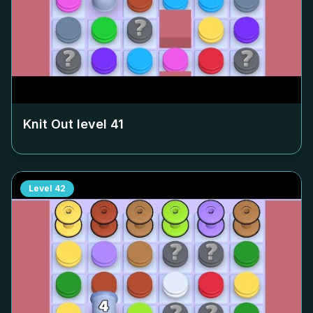
Knit Out level
41
Level
42