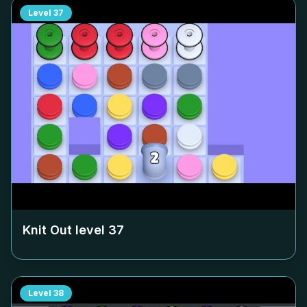
Level
37
Knit Out level
37
Level
38