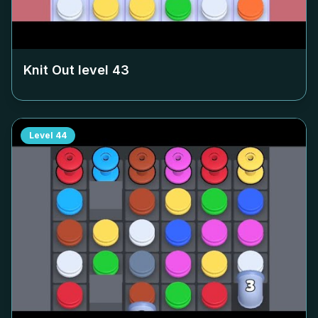
Knit Out level
43
Level
44