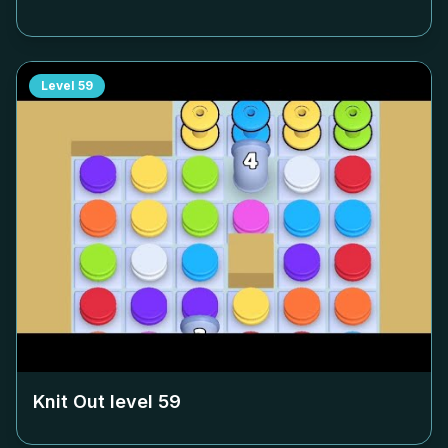
Level
59
Knit Out level
59