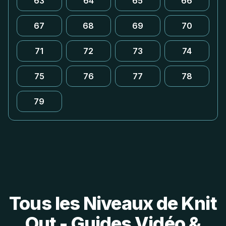
63
64
65
66
67
68
69
70
71
72
73
74
75
76
77
78
79
Tous les Niveaux de Knit
Out - Guides Vidéo &