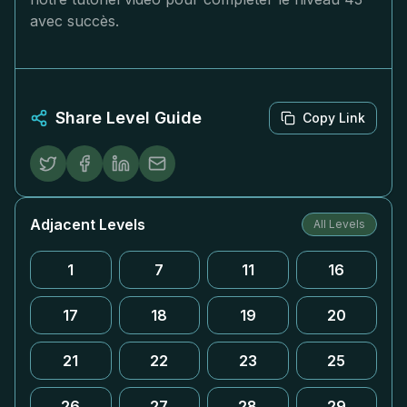
avec succès.
Share Level Guide
Copy Link
Adjacent Levels
All Levels
1
7
11
16
17
18
19
20
21
22
23
25
26
27
28
29