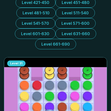
Level 421-450
Level 451-480
Level 481-510
Level 511-540
Level 541-570
Level 571-600
Level 601-630
Level 631-660
Level 661-690
Level
31