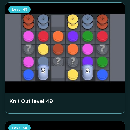
Level
49
Knit Out level
49
Level
50