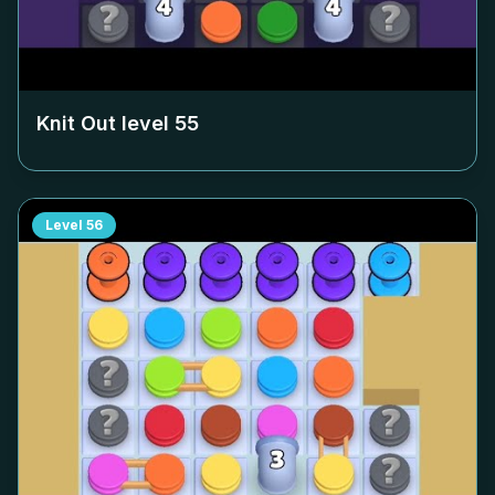
Knit Out level
55
Level
56