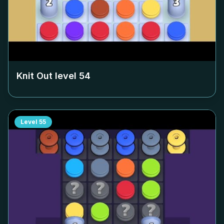
Knit Out level
54
Level
55