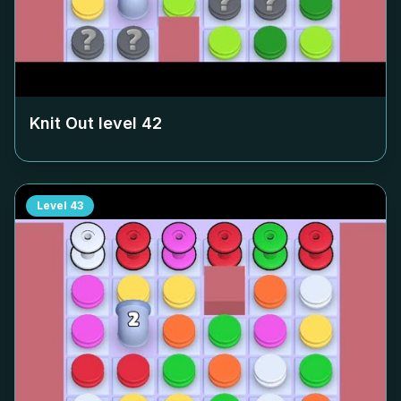
Knit Out level
42
Level
43