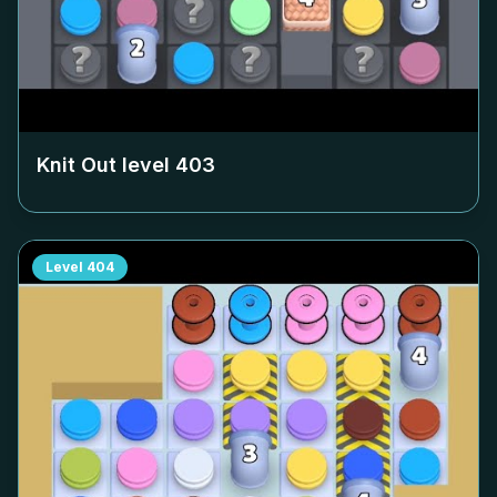
Knit Out level
403
Level
404