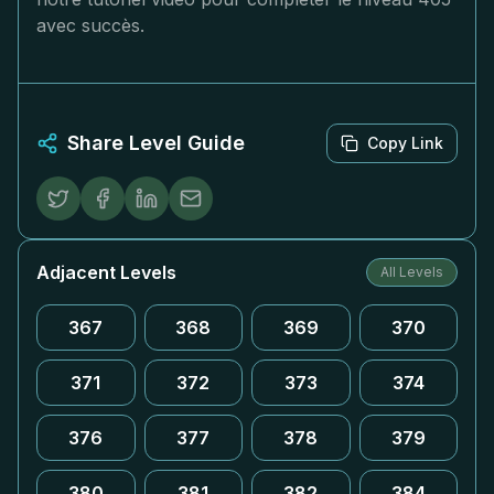
avec succès.
Share Level Guide
Copy Link
Adjacent Levels
All Levels
367
368
369
370
371
372
373
374
376
377
378
379
380
381
382
384