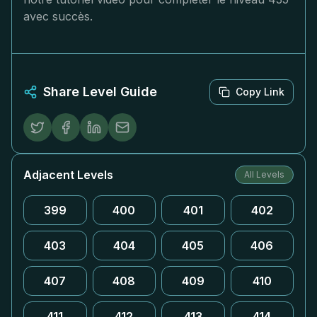
avec succès.
Share Level Guide
Copy Link
Adjacent Levels
All Levels
399
400
401
402
403
404
405
406
407
408
409
410
411
412
413
414