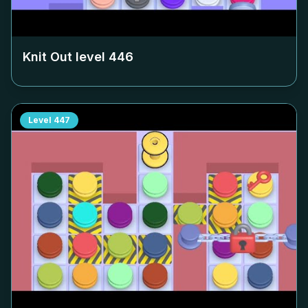
Knit Out level
446
Level
447