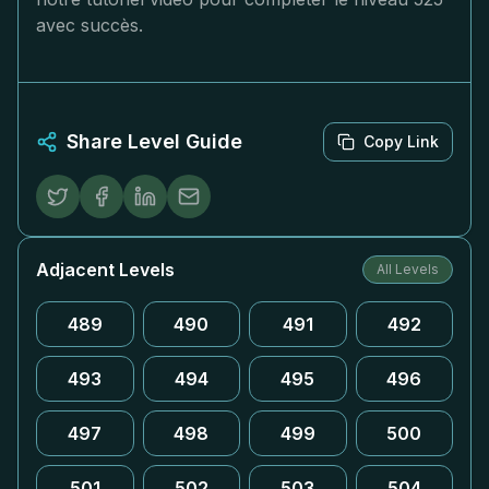
avec succès.
Share Level Guide
Copy Link
Adjacent Levels
All Levels
489
490
491
492
493
494
495
496
497
498
499
500
501
502
503
504