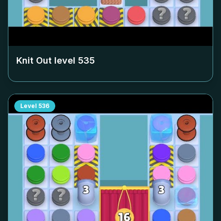
Knit Out level
535
Level
536