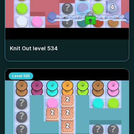
Knit Out level
534
Level
535