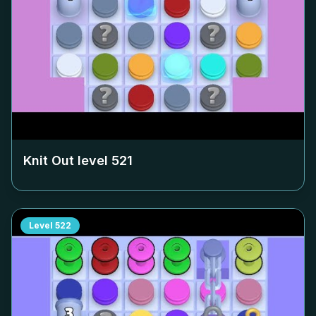
Knit Out level
521
Level
522