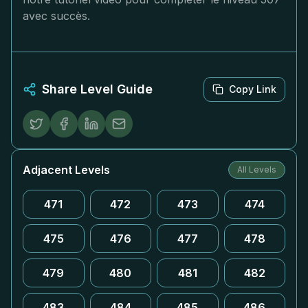
avec succès.
Share Level Guide
Copy Link
Adjacent Levels
All Levels
471
472
473
474
475
476
477
478
479
480
481
482
483
484
485
486