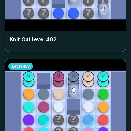
Knit Out level
482
Level
483