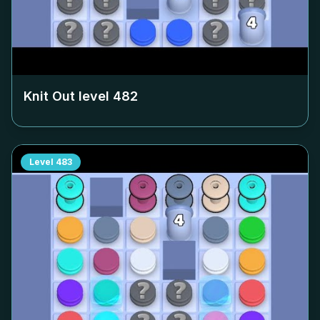
Knit Out level
482
Level
483