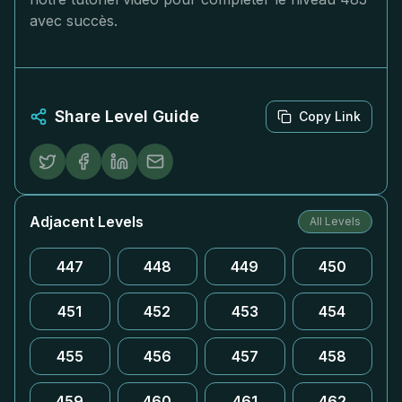
avec succès.
Share Level Guide
Copy Link
Adjacent Levels
All Levels
447
448
449
450
451
452
453
454
455
456
457
458
459
460
461
462