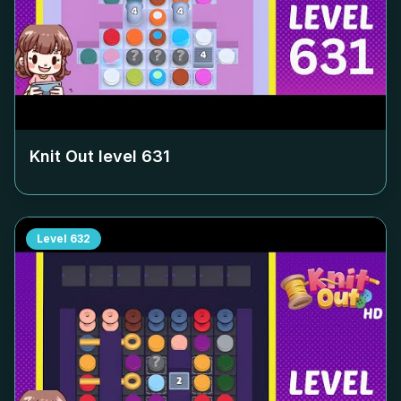
Knit Out level
631
Level
632