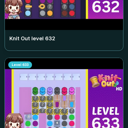
Knit Out level
632
Level
633