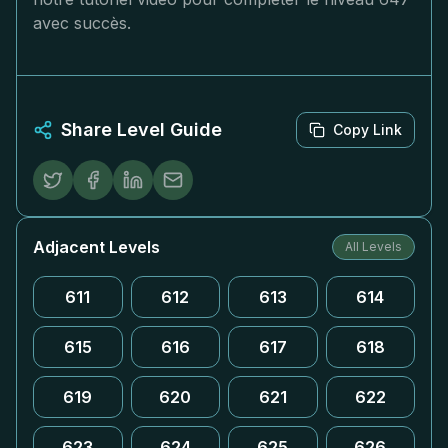
avec succès.
Share Level Guide
Copy Link
Adjacent Levels
All Levels
611
612
613
614
615
616
617
618
619
620
621
622
623
624
625
626