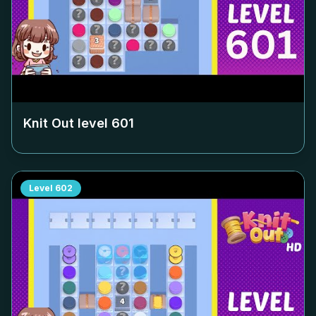
Knit Out level
601
Level
602