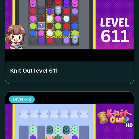
Knit Out level
611
Level
612