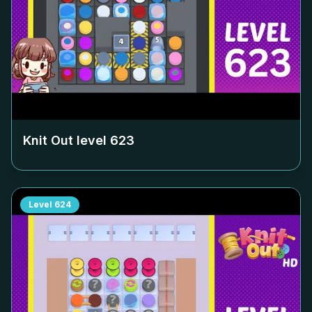
Knit Out level
623
Level
624