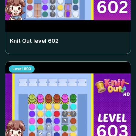
Knit Out level
602
Level
603