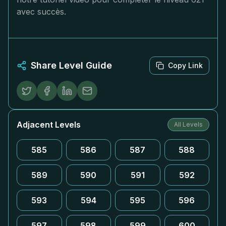
avec succès.
Share Level Guide
Copy Link
Adjacent Levels
All Levels
585
586
587
588
589
590
591
592
593
594
595
596
597
598
599
600