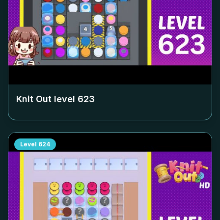
Knit Out level
623
Level
624