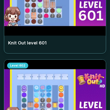
Knit Out level
601
Level
602