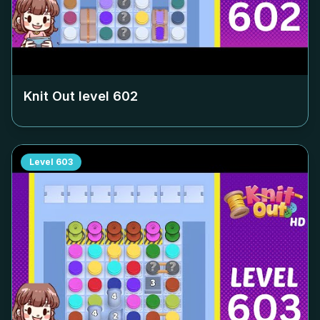
Knit Out level
602
Level
603