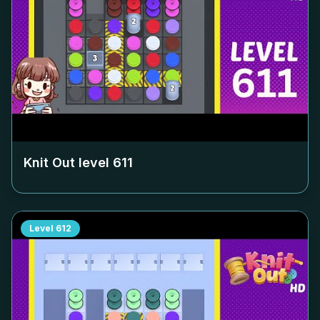
Knit Out level
611
Level
612