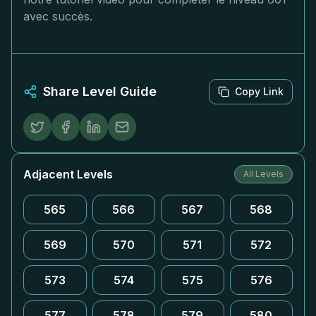
avec succès.
Share Level Guide
Copy Link
Adjacent Levels
All Levels
565
566
567
568
569
570
571
572
573
574
575
576
577
578
579
580