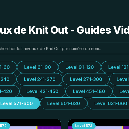
ux de Knit Out - Guides Vi
31-60
Level 61-90
Level 91-120
Level 12
-240
Level 241-270
Level 271-300
Leve
1-420
Level 421-450
Level 451-480
Lev
Level 571-600
Level 601-630
Level 631-660
572
Level
573