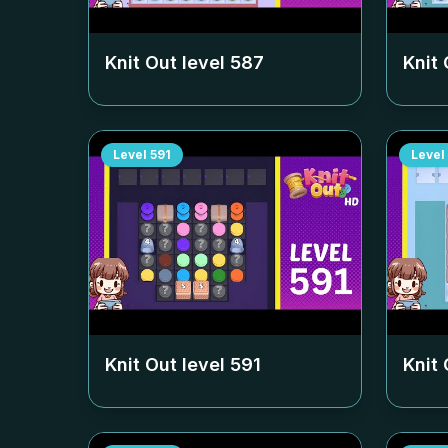
Knit Out level
587
Knit 
Level
591
Level
Knit Out level
591
Knit 