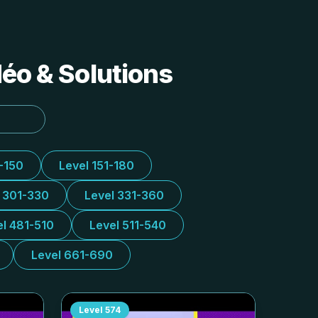
déo & Solutions
1-150
Level 151-180
l 301-330
Level 331-360
el 481-510
Level 511-540
Level 661-690
Level
574