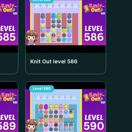
Knit Out level
586
Level
590