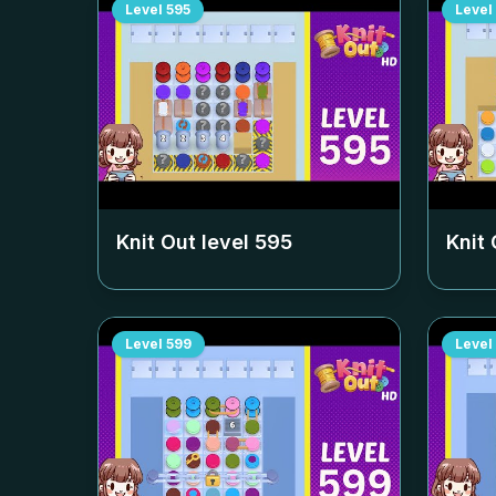
Level
595
Level
Knit Out level
595
Knit 
Level
599
Level