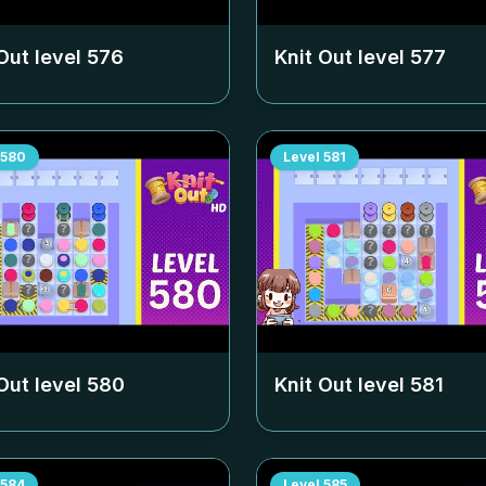
Out level
576
Knit Out level
577
580
Level
581
Out level
580
Knit Out level
581
584
Level
585