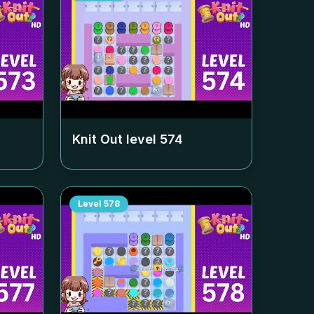
Knit Out level
574
Level
578