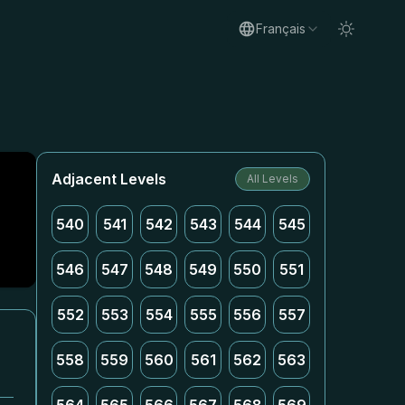
Français
Adjacent Levels
All Levels
540
541
542
543
544
545
546
547
548
549
550
551
552
553
554
555
556
557
558
559
560
561
562
563