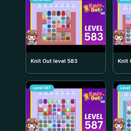
Knit Out level
583
Knit 
Level
587
Level