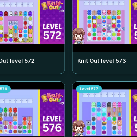
Out level
572
Knit Out level
573
576
Level
577