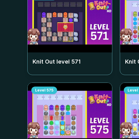
Knit Out level
571
Knit 
Level
575
Level