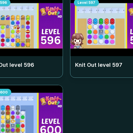
596
Level
597
Out level
596
Knit Out level
597
600