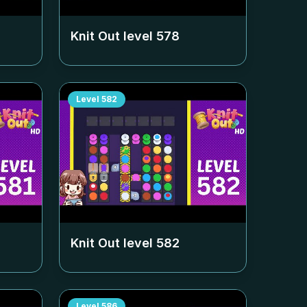
Knit Out level
578
Level
582
Knit Out level
582
Level
586