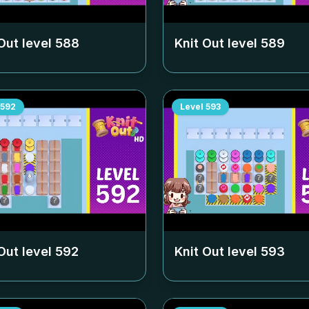
Out level
588
Knit Out level
589
592
Level
593
Out level
592
Knit Out level
593