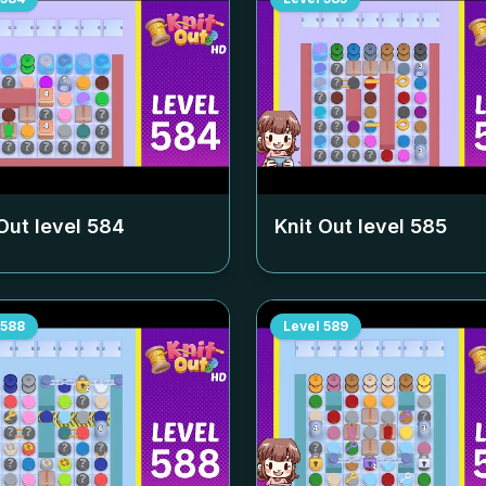
Out level
584
Knit Out level
585
588
Level
589