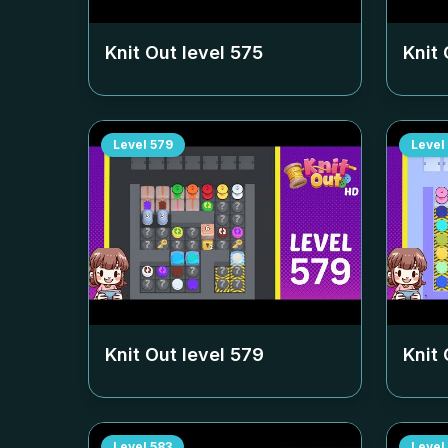
Knit Out level
575
Knit 
Level
579
Level
Knit Out level
579
Knit 
Level
583
Level