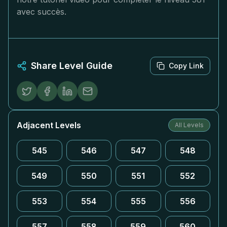
avec succès.
Share Level Guide
Copy Link
Adjacent Levels
All Levels
545
546
547
548
549
550
551
552
553
554
555
556
557
558
559
560