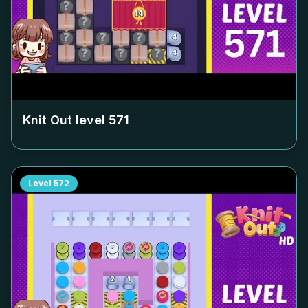
Knit Out level
571
Level
572