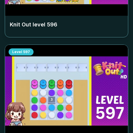
Knit Out level
596
Level
597