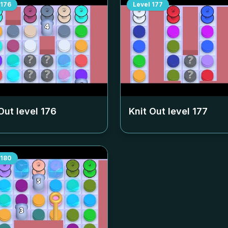
176
Level
177
Out level
176
Knit Out level
177
180