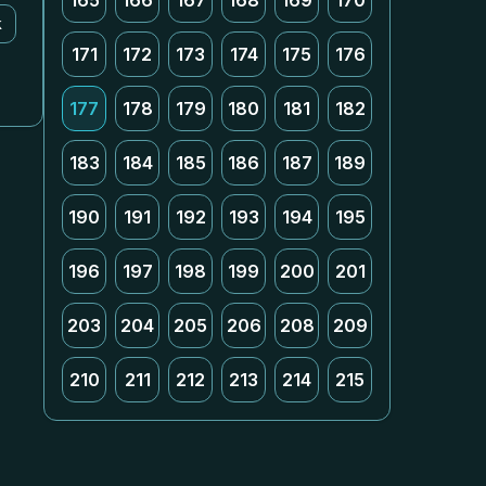
165
166
167
168
169
170
k
171
172
173
174
175
176
177
178
179
180
181
182
183
184
185
186
187
189
190
191
192
193
194
195
196
197
198
199
200
201
203
204
205
206
208
209
210
211
212
213
214
215