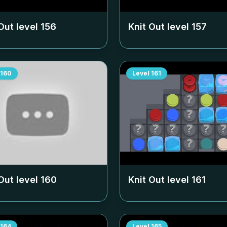
Out level
156
Knit Out level
157
160
Level
161
Out level
160
Knit Out level
161
164
Level
165