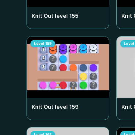
Knit Out level
155
Knit 
Level
159
Level
Knit Out level
159
Knit 
Level
163
Level