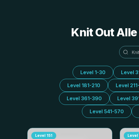
Knit Out All
Level 1-30
Level 
Level 181-210
Level 211
Level 361-390
Level 39
Level 541-570
Level
151
Level