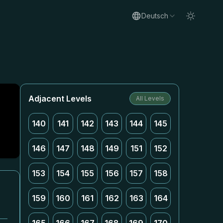
Deutsch
Adjacent Levels
All Levels
140
141
142
143
144
145
146
147
148
149
151
152
153
154
155
156
157
158
159
160
161
162
163
164