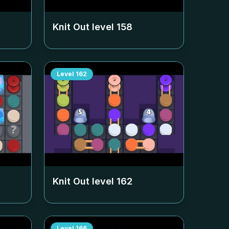
Knit Out level
158
Level
162
Knit Out level
162
Level
166