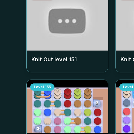
Knit Out level
151
Knit 
Level
155
Level