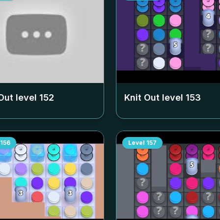
Out level
152
Knit Out level
153
156
Level
157