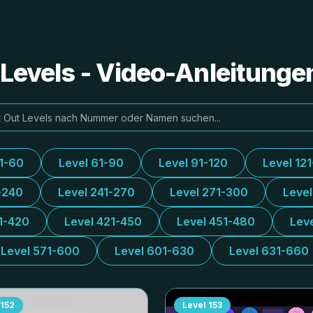
e Levels - Video-Anleitung
31-60
Level 61-90
Level 91-120
Level 12
-240
Level 241-270
Level 271-300
Leve
1-420
Level 421-450
Level 451-480
Lev
Level 571-600
Level 601-630
Level 631-660
152
Level
153