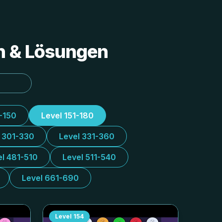
en & Lösungen
1-150
Level 151-180
l 301-330
Level 331-360
el 481-510
Level 511-540
Level 661-690
Level
154