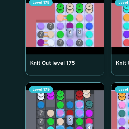
Level
175
Level
Knit Out level
175
Knit 
Level
179
Level