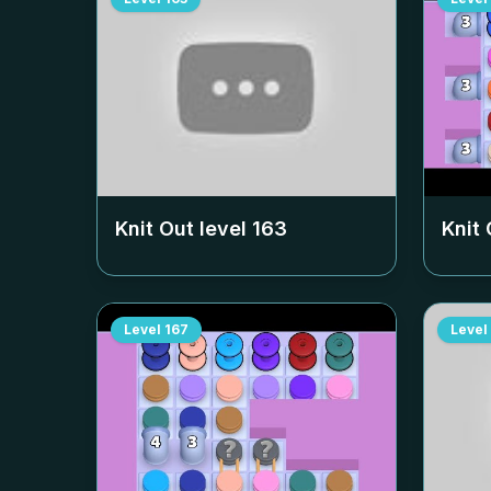
Knit Out level
163
Knit 
Level
167
Level