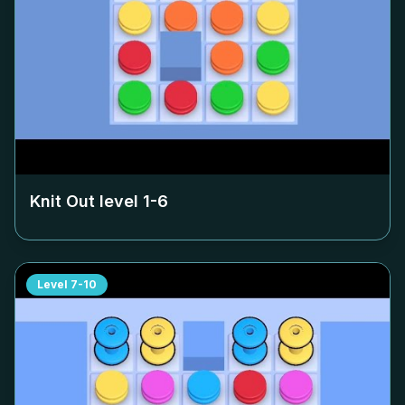
Knit Out level
1-6
Level
7-10