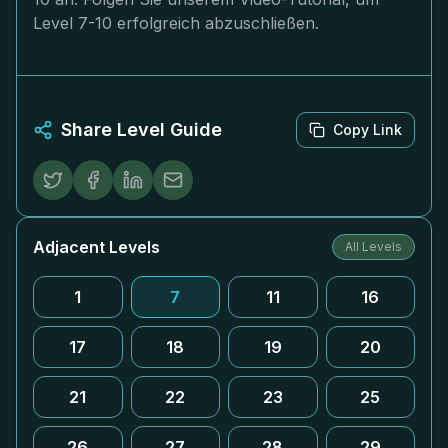
Level 7-10 erfolgreich abzuschließen.
Share Level Guide
Copy Link
Adjacent Levels
All Levels
1
7
11
16
17
18
19
20
21
22
23
25
26
27
28
29