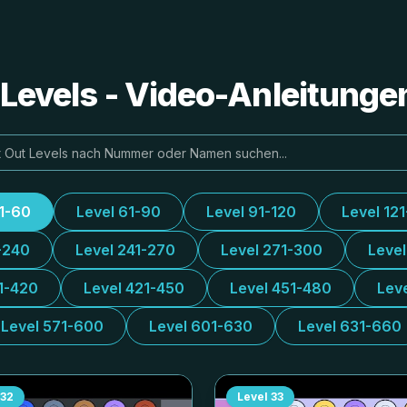
e Levels - Video-Anleitung
31-60
Level 61-90
Level 91-120
Level 12
-240
Level 241-270
Level 271-300
Leve
1-420
Level 421-450
Level 451-480
Lev
Level 571-600
Level 601-630
Level 631-660
32
Level
33