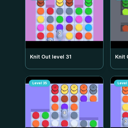
Knit Out level
31
Knit 
Level
35
Level