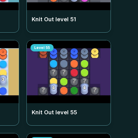
Knit Out level
51
Level
55
Knit Out level
55