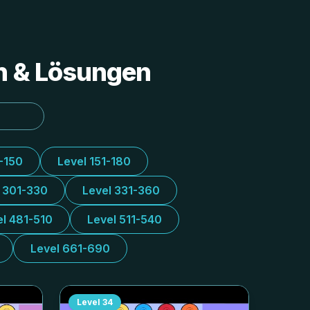
en & Lösungen
1-150
Level 151-180
l 301-330
Level 331-360
el 481-510
Level 511-540
Level 661-690
Level
34