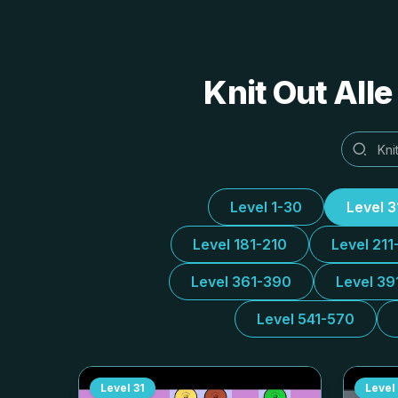
Knit Out All
Level 1-30
Level 
Level 181-210
Level 211
Level 361-390
Level 39
Level 541-570
Level
31
Level