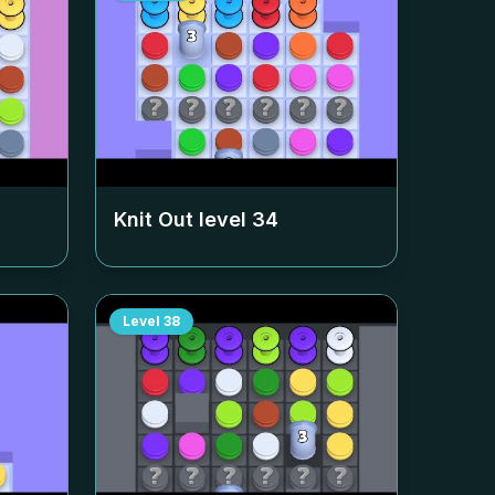
Knit Out level
34
Level
38