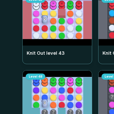
Knit Out level
43
Knit 
Level
48
Level