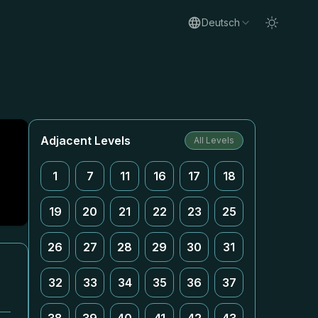
Deutsch
Adjacent Levels
All Levels
1
7
11
16
17
18
19
20
21
22
23
25
26
27
28
29
30
31
32
33
34
35
36
37