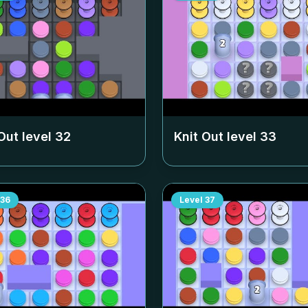
Out level
32
Knit Out level
33
36
Level
37