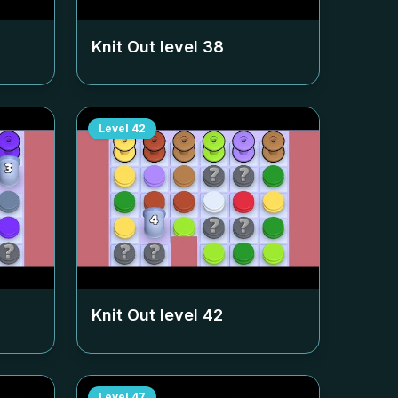
Knit Out level
38
Level
42
Knit Out level
42
Level
47