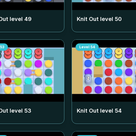
Out level
49
Knit Out level
50
53
Level
54
Out level
53
Knit Out level
54