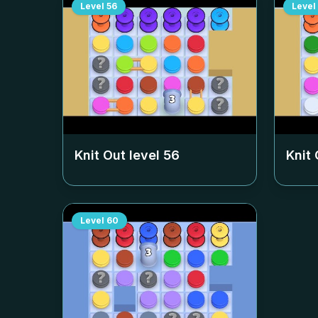
Level
56
Level
Knit Out level
56
Knit 
Level
60