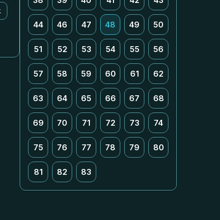
38
39
40
41
42
43
k
44
46
47
48
49
50
51
52
53
54
55
56
57
58
59
60
61
62
63
64
65
66
67
68
69
70
71
72
73
74
75
76
77
78
79
80
81
82
83