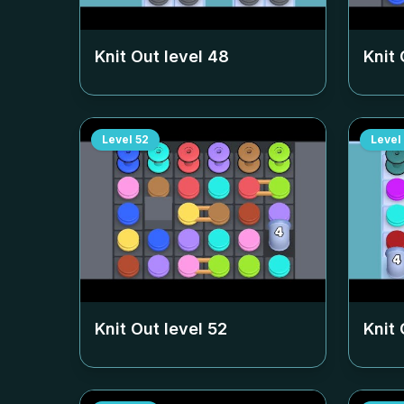
Knit Out level
48
Knit 
Level
52
Level
Knit Out level
52
Knit 