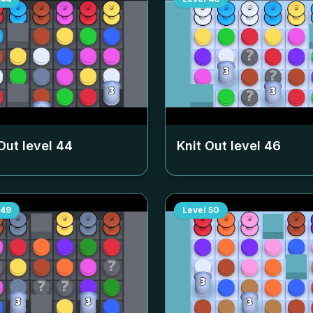
Out level
44
Knit Out level
46
49
Level
50