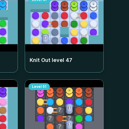
Knit Out level
47
Level
51