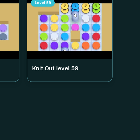
Level
59
Knit Out level
59