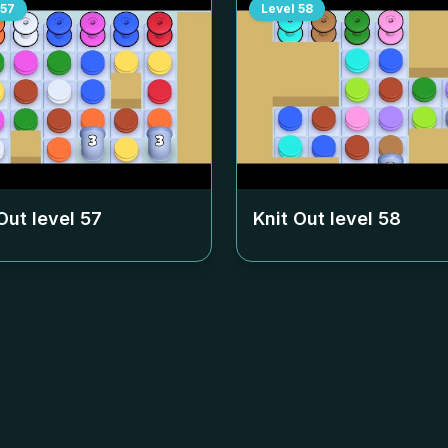
57
Level
58
Out level
57
Knit Out level
58