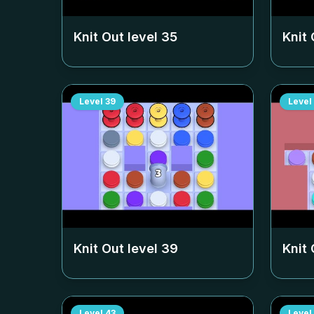
Knit Out level
35
Knit 
Level
39
Level
Knit Out level
39
Knit 
Level
43
Level