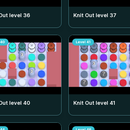
Out level
36
Knit Out level
37
40
Level
41
Out level
40
Knit Out level
41
44
Level
46