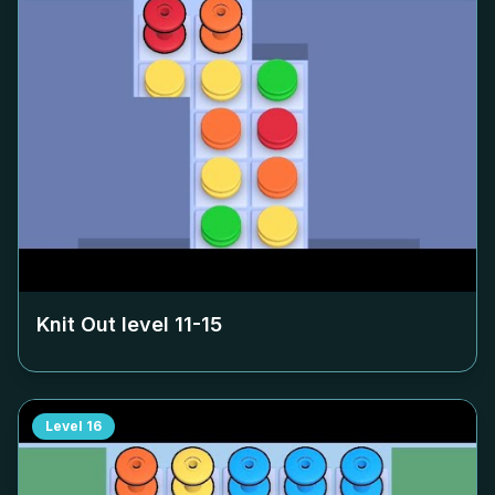
Knit Out level
11-15
Level
16