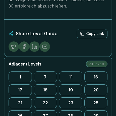
30 erfolgreich abzuschließen.
Share Level Guide
Copy Link
Adjacent Levels
All Levels
1
7
11
16
17
18
19
20
21
22
23
25
26
27
28
29