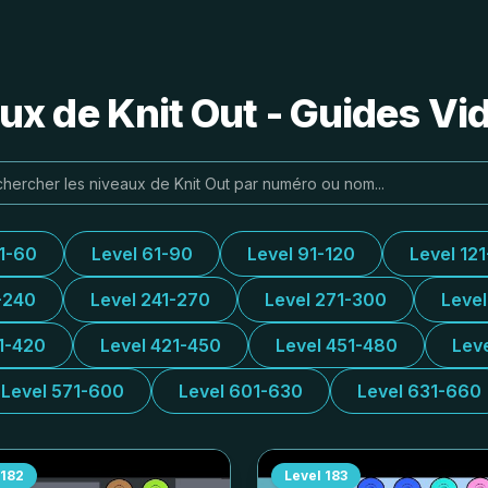
ux de Knit Out - Guides Vi
31-60
Level 61-90
Level 91-120
Level 12
-240
Level 241-270
Level 271-300
Leve
1-420
Level 421-450
Level 451-480
Lev
Level 571-600
Level 601-630
Level 631-660
182
Level
183