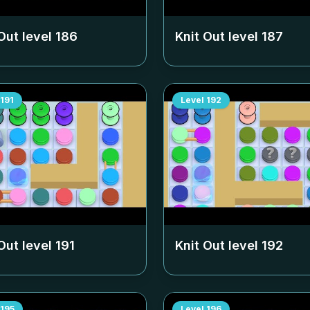
Out level
186
Knit Out level
187
191
Level
192
Out level
191
Knit Out level
192
195
Level
196