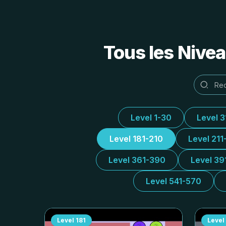
Tous les Nivea
Level 1-30
Level 
Level 181-210
Level 211
Level 361-390
Level 39
Level 541-570
Level
181
Level