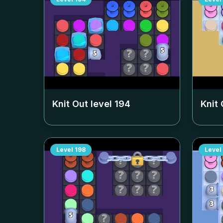
Knit Out level
194
Knit 
Level
198
Level