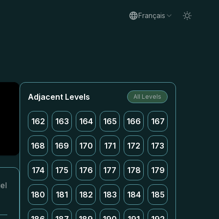
Français
Adjacent Levels
All Levels
162
163
164
165
166
167
168
169
170
171
172
173
174
175
176
177
178
179
el
180
181
182
183
184
185