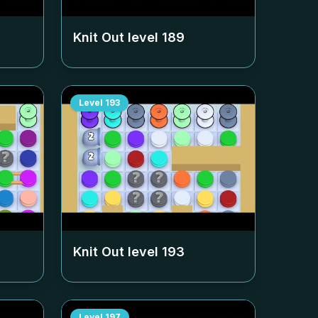
Knit Out level
189
Level
193
Knit Out level
193
Level
197