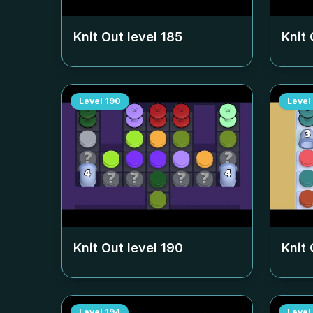
Knit Out level
185
Knit 
Level
190
Level
Knit Out level
190
Knit 
Level
194
Level