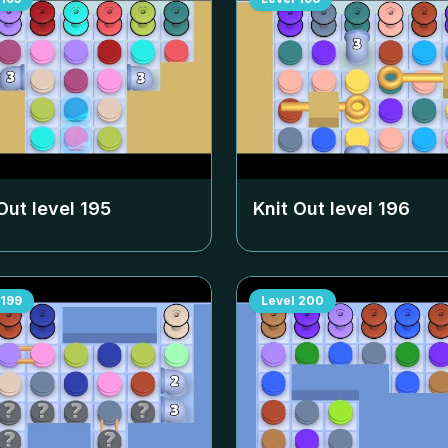
Out level
195
Knit Out level
196
199
Level
200