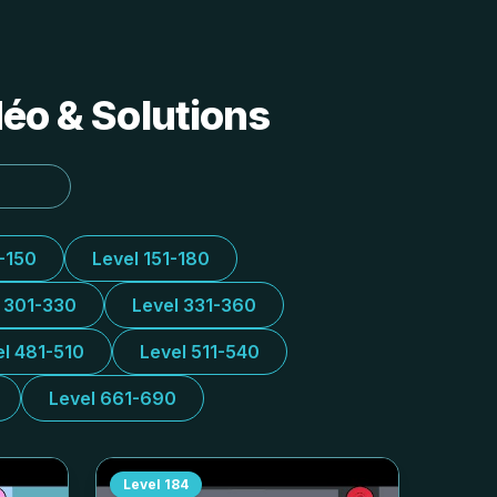
déo & Solutions
1-150
Level 151-180
l 301-330
Level 331-360
el 481-510
Level 511-540
Level 661-690
Level
184