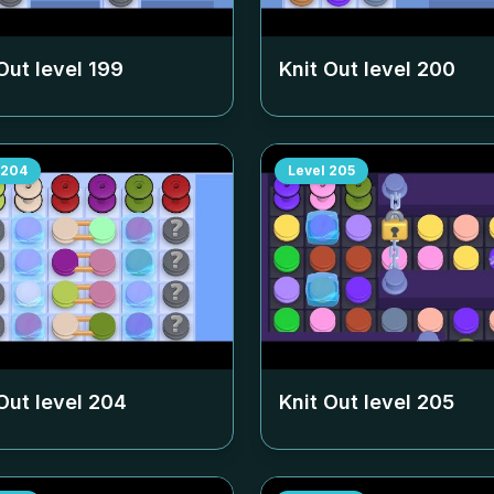
Out level
199
Knit Out level
200
204
Level
205
Out level
204
Knit Out level
205