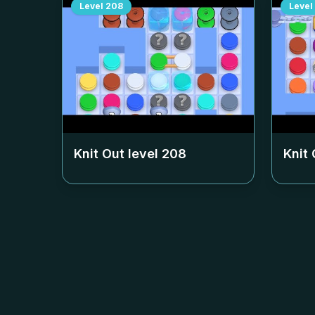
Level
208
Level
Knit Out level
208
Knit 