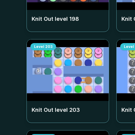
Knit Out level
198
Knit 
Level
203
Level
Knit Out level
203
Knit 