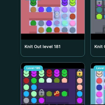
Knit Out level
181
Knit 
Level
185
Level