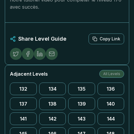
avec succès.
Share Level Guide
Copy Link
Adjacent Levels
All Levels
132
134
135
136
137
138
139
140
141
142
143
144
145
146
147
148