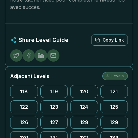
avec succès.
Share Level Guide
Copy Link
Adjacent Levels
All Levels
118
119
120
121
122
123
124
125
126
127
128
129
130
131
132
134