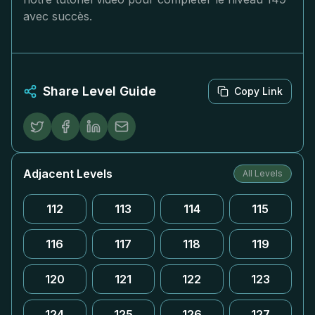
avec succès.
Share Level Guide
Copy Link
Adjacent Levels
All Levels
112
113
114
115
116
117
118
119
120
121
122
123
124
125
126
127