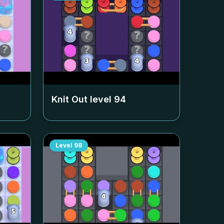
Knit Out level
94
Level
98