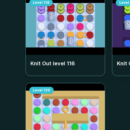
Level
116
Level
Knit Out level
116
Knit 
Level
120