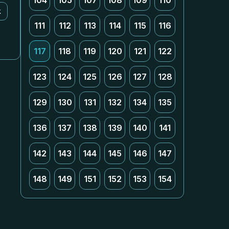
104
105
107
108
109
110
k
111
112
113
114
115
116
117
118
119
120
121
122
123
124
125
126
127
128
129
130
131
132
134
135
136
137
138
139
140
141
142
143
144
145
146
147
148
149
151
152
153
154