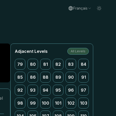
Français
Adjacent Levels
All Levels
79
80
81
82
83
84
85
86
88
89
90
91
92
93
94
95
96
97
el
98
99
100
101
102
103