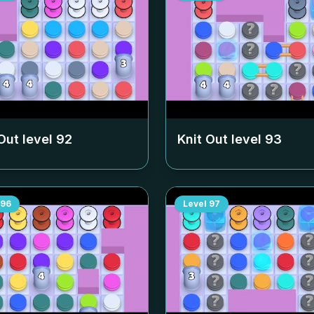
Out level
92
Knit Out level
93
96
Level
97