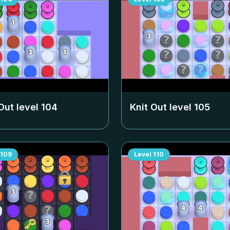
Out level
104
Knit Out level
105
109
Level
110