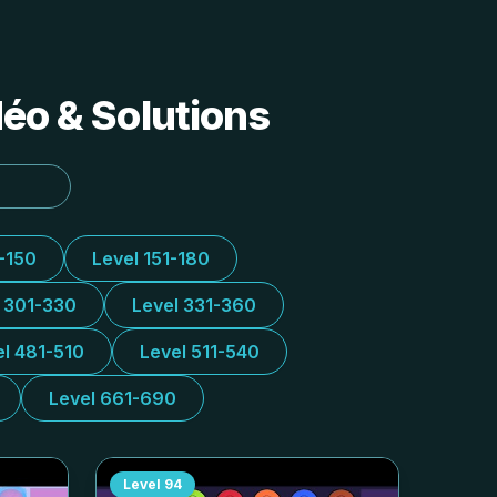
déo & Solutions
1-150
Level 151-180
l 301-330
Level 331-360
el 481-510
Level 511-540
Level 661-690
Level
94