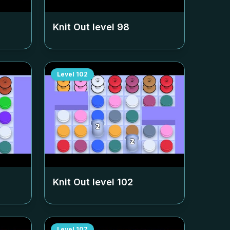
Knit Out level
98
Level
102
Knit Out level
102
Level
107