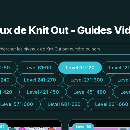
ux de Knit Out - Guides Vi
31-60
Level 61-90
Level 91-120
Level 12
-240
Level 241-270
Level 271-300
Leve
1-420
Level 421-450
Level 451-480
Lev
Level 571-600
Level 601-630
Level 631-660
92
Level
93