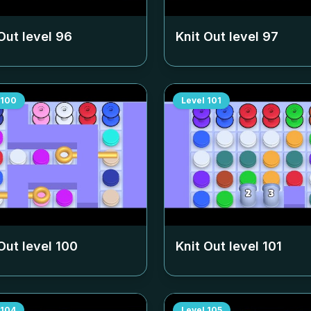
Out level
96
Knit Out level
97
100
Level
101
Out level
100
Knit Out level
101
104
Level
105