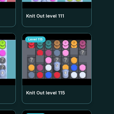
Knit Out level
111
Level
115
Knit Out level
115