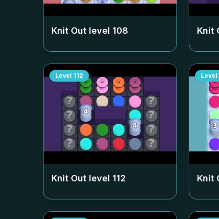
Knit Out level
108
Knit 
Level
112
Level
Knit Out level
112
Knit 