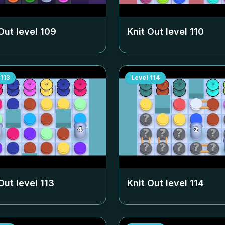
Out level
109
Knit Out level
110
113
Level
114
Out level
113
Knit Out level
114