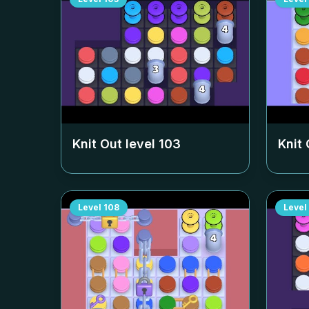
Knit Out level
103
Knit 
Level
108
Level