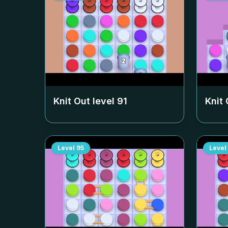
Knit Out level
91
Knit 
Level
95
Level