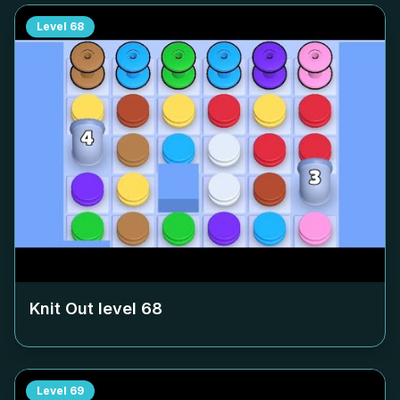
Level
68
Knit Out level
68
Level
69