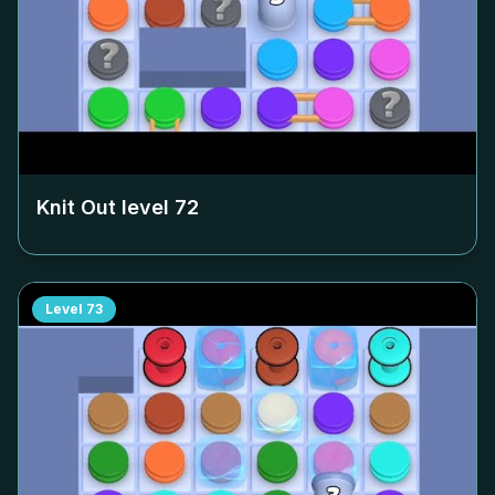
Knit Out level
72
Level
73