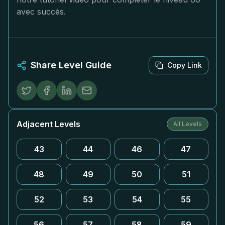
avec succès.
Share Level Guide
Copy Link
Adjacent Levels
All Levels
43
44
46
47
48
49
50
51
52
53
54
55
56
57
58
59