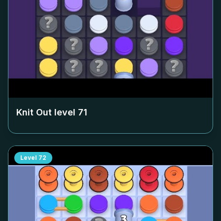
Knit Out level
71
Level
72