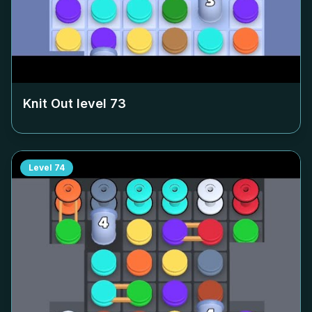
Knit Out level
73
Level
74