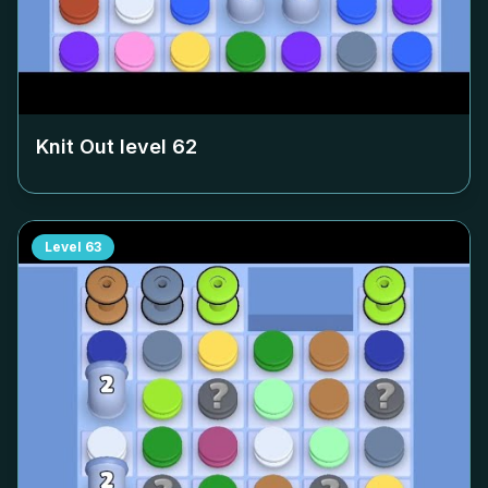
Knit Out level
62
Level
63