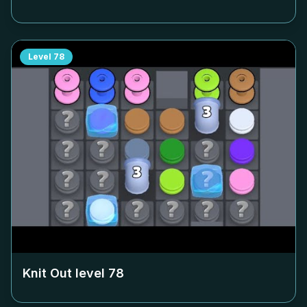
Level
78
Knit Out level
78