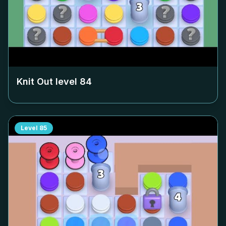
Knit Out level
84
Level
85