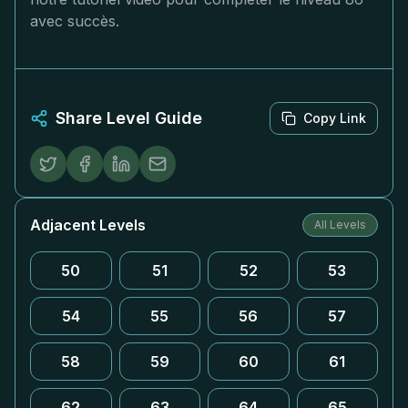
avec succès.
Share Level Guide
Copy Link
Adjacent Levels
All Levels
50
51
52
53
54
55
56
57
58
59
60
61
62
63
64
65