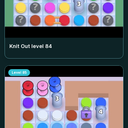
Knit Out level
84
Level
85