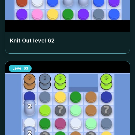
Knit Out level
62
Level
63