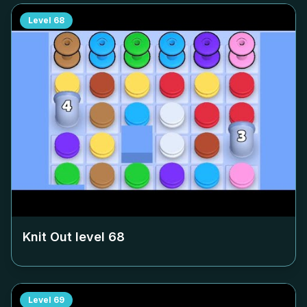
Level
68
Knit Out level
68
Level
69