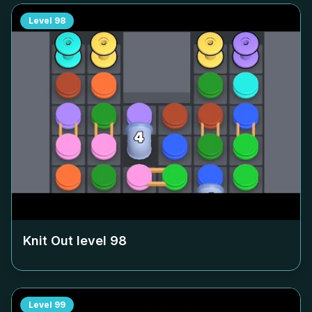
Level
98
Knit Out level
98
Level
99