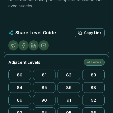
avec succès.
Share Level Guide
Copy Link
Adjacent Levels
All Levels
80
81
82
83
84
85
86
88
89
90
91
92
93
94
95
96