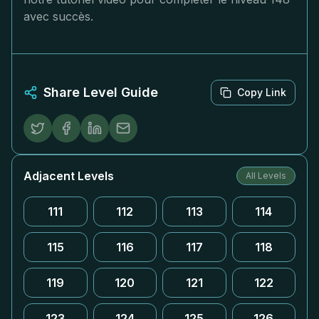
avec succès.
Share Level Guide
Copy Link
Adjacent Levels
All Levels
111
112
113
114
115
116
117
118
119
120
121
122
123
124
125
126