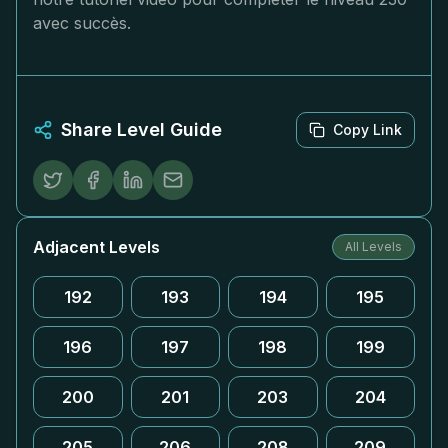
avec succès.
Share Level Guide
Copy Link
Adjacent Levels
All Levels
192
193
194
195
196
197
198
199
200
201
203
204
205
206
208
209