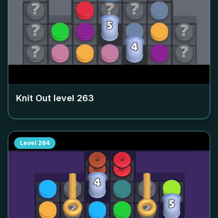
Knit Out level
263
Level
264