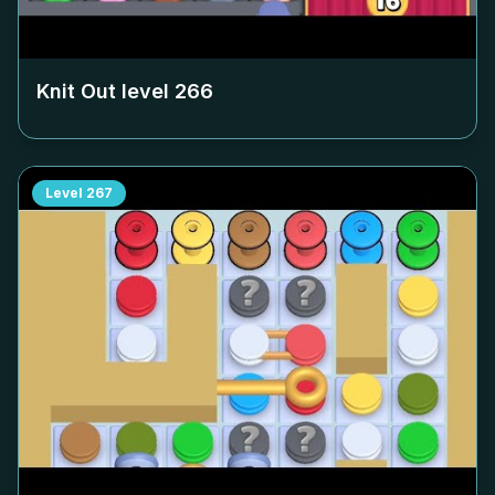
Knit Out level
266
Level
267