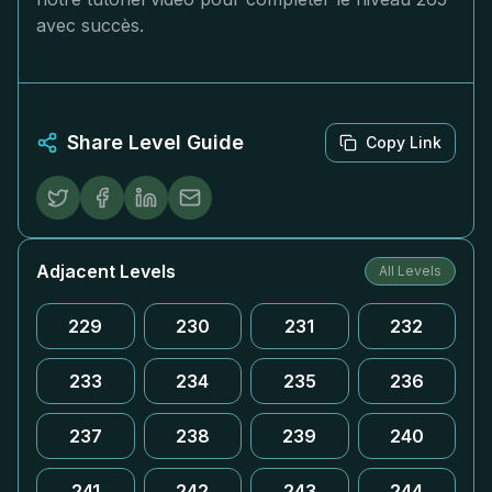
avec succès.
Share Level Guide
Copy Link
Adjacent Levels
All Levels
229
230
231
232
233
234
235
236
237
238
239
240
241
242
243
244