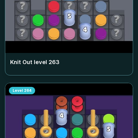
Knit Out level
263
Level
264