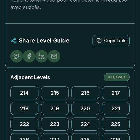
avec succès.
Share Level Guide
Copy Link
Adjacent Levels
All Levels
214
215
216
217
218
219
220
221
222
223
224
225
226
227
228
229