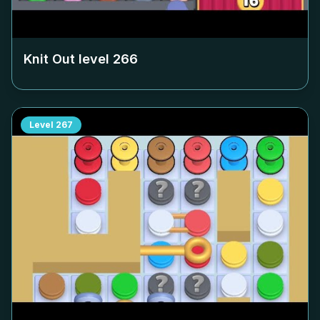
Knit Out level
266
Level
267