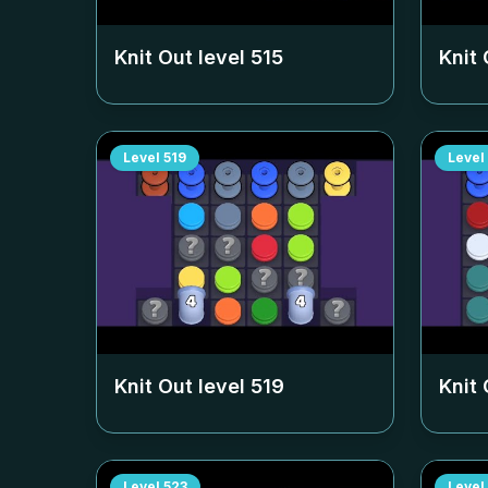
Knit Out level
515
Knit 
Level
519
Level
Knit Out level
519
Knit 
Level
523
Level