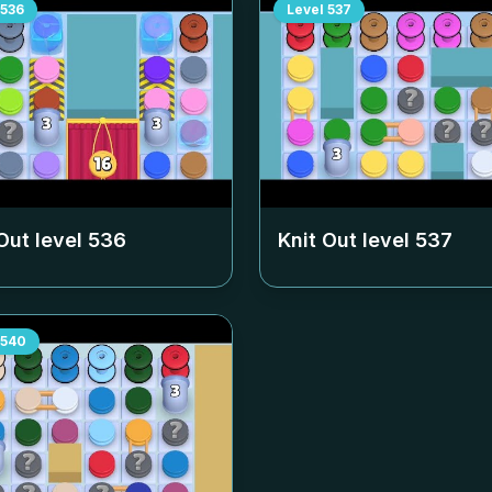
536
Level
537
Out level
536
Knit Out level
537
540