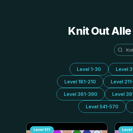
Knit Out All
Level 1-30
Level 
Level 181-210
Level 211
Level 361-390
Level 39
Level 541-570
Level
511
Level