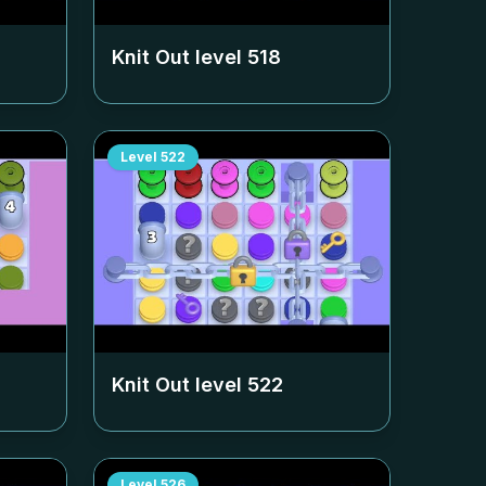
Knit Out level
518
Level
522
Knit Out level
522
Level
526