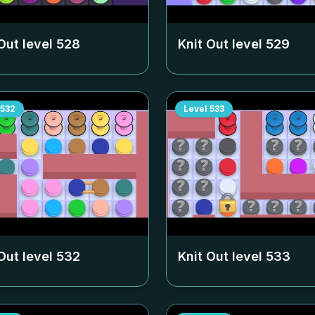
Out level
528
Knit Out level
529
532
Level
533
Out level
532
Knit Out level
533