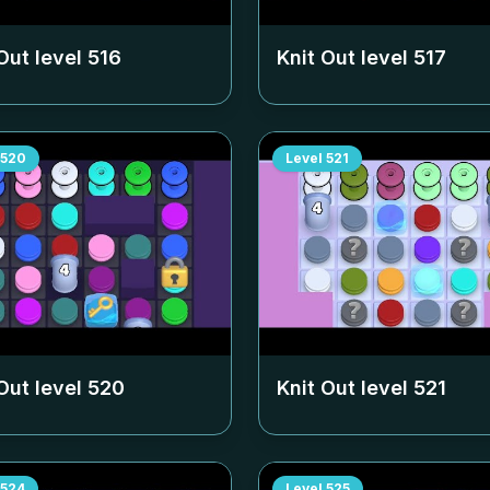
Out level
516
Knit Out level
517
520
Level
521
Out level
520
Knit Out level
521
524
Level
525