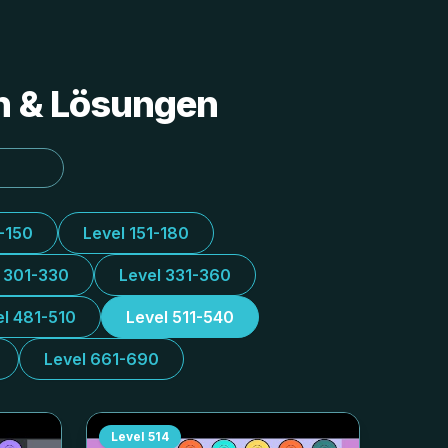
en & Lösungen
1-150
Level 151-180
l 301-330
Level 331-360
el 481-510
Level 511-540
Level 661-690
Level
514