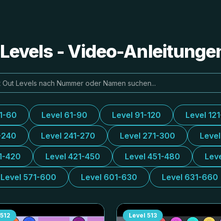
e Levels - Video-Anleitung
31-60
Level 61-90
Level 91-120
Level 12
-240
Level 241-270
Level 271-300
Leve
1-420
Level 421-450
Level 451-480
Lev
Level 571-600
Level 601-630
Level 631-660
512
Level
513