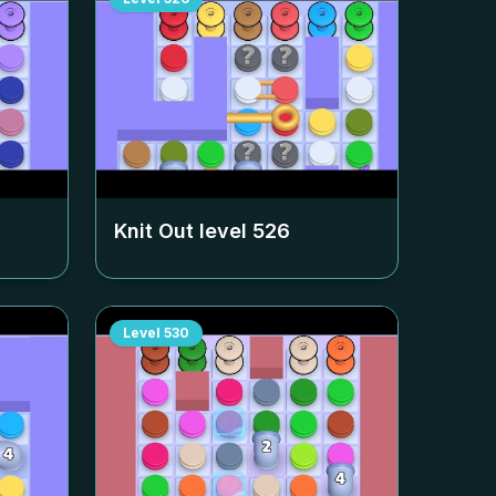
Knit Out level
526
Level
530