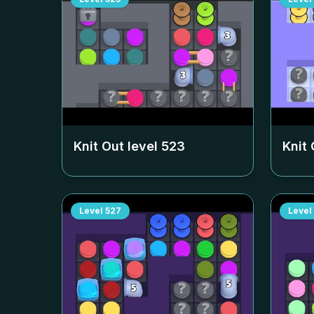
Knit Out level
523
Knit 
Level
527
Level