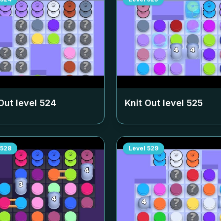
Out level
524
Knit Out level
525
528
Level
529