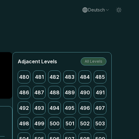
Deutsch
Adjacent Levels
All Levels
480
481
482
483
484
485
486
487
488
489
490
491
492
493
494
495
496
497
498
499
500
501
502
503