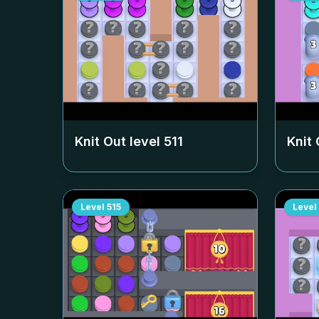
Knit Out level
511
Knit 
Level
515
Level