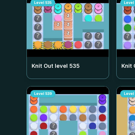
Level
535
Level
Knit Out level
535
Knit 
Level
539
Level