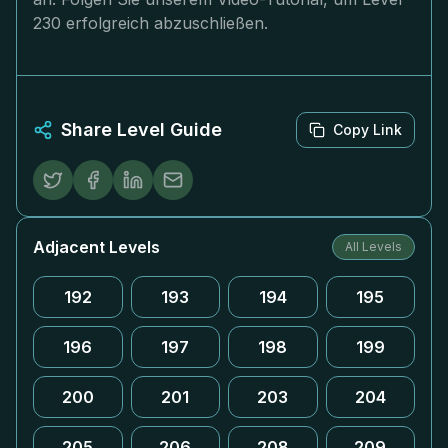
230 erfolgreich abzuschließen.
Share Level Guide
Copy Link
Adjacent Levels
All Levels
192
193
194
195
196
197
198
199
200
201
203
204
205
206
208
209