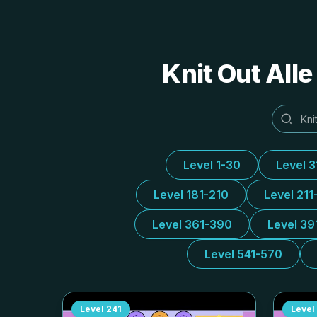
Knit Out All
Level 1-30
Level 
Level 181-210
Level 211
Level 361-390
Level 39
Level 541-570
Level
241
Level