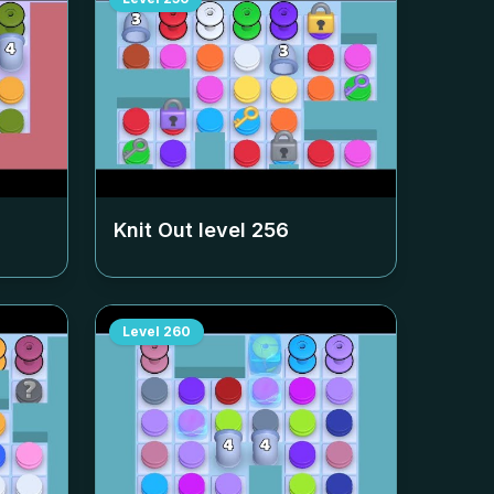
Knit Out level
256
Level
260