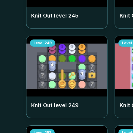
Knit Out level
245
Knit 
Level
249
Level
Knit Out level
249
Knit 
Level
253
Level