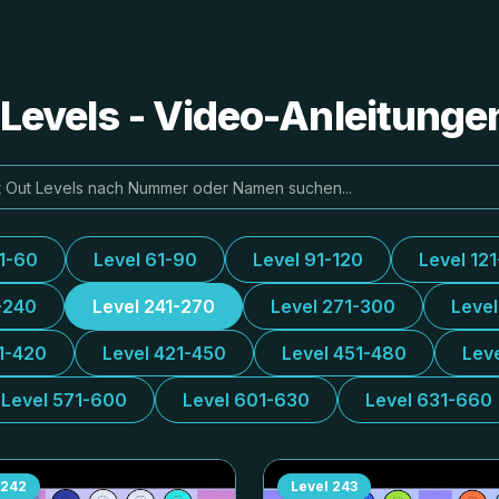
e Levels - Video-Anleitung
31-60
Level 61-90
Level 91-120
Level 12
-240
Level 241-270
Level 271-300
Leve
1-420
Level 421-450
Level 451-480
Lev
Level 571-600
Level 601-630
Level 631-660
242
Level
243