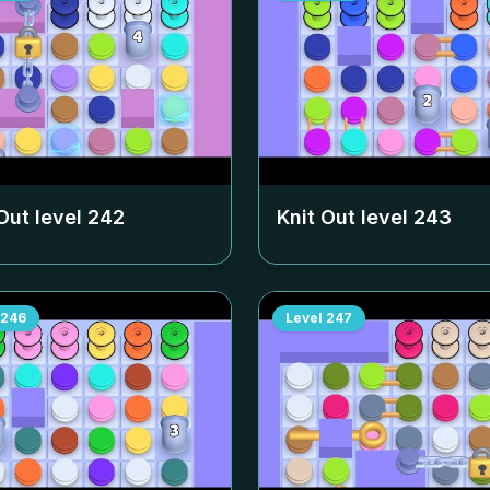
Out level
242
Knit Out level
243
246
Level
247