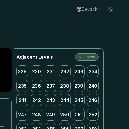
Deutsch
Adjacent Levels
All Levels
229
230
231
232
233
234
235
236
237
238
239
240
241
242
243
244
245
246
247
248
249
250
251
252