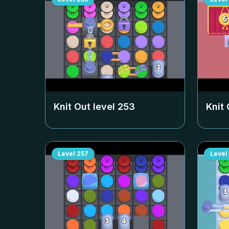
Knit Out level
253
Knit 
Level
257
Level