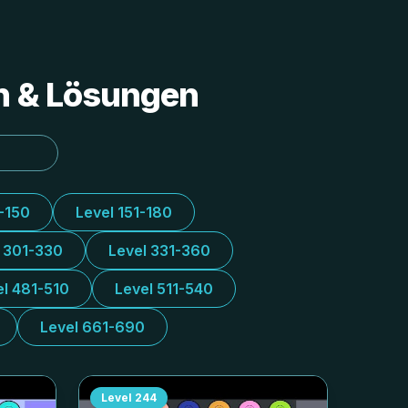
en & Lösungen
1-150
Level 151-180
l 301-330
Level 331-360
el 481-510
Level 511-540
Level 661-690
Level
244