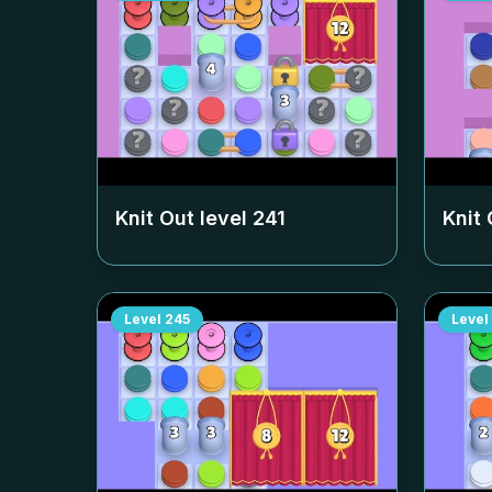
Knit Out level
241
Knit 
Level
245
Level