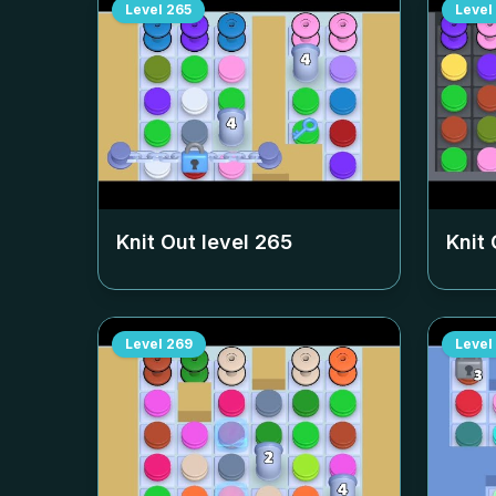
Level
265
Level
Knit Out level
265
Knit 
Level
269
Level