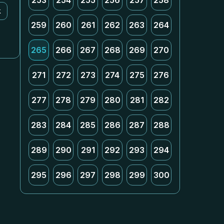
253
254
255
256
257
258
k
259
260
261
262
263
264
265
266
267
268
269
270
271
272
273
274
275
276
277
278
279
280
281
282
283
284
285
286
287
288
289
290
291
292
293
294
295
296
297
298
299
300