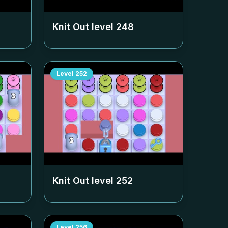
Knit Out level
248
Level
252
Knit Out level
252
Level
256