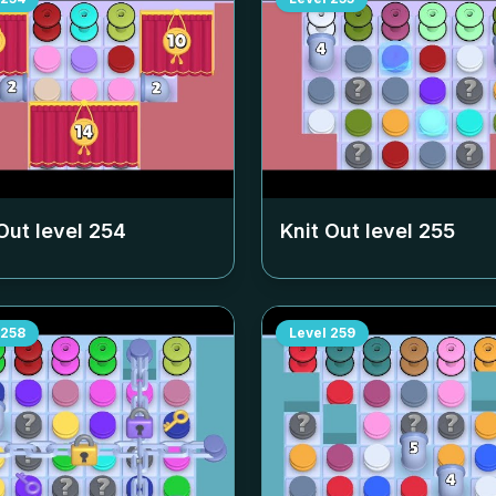
Out level
254
Knit Out level
255
258
Level
259