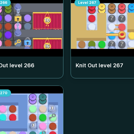
266
Level
267
Out level
266
Knit Out level
267
270