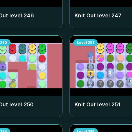
Out level
246
Knit Out level
247
250
Level
251
Out level
250
Knit Out level
251
254
Level
255