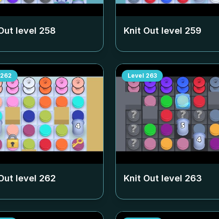
Out level
258
Knit Out level
259
262
Level
263
Out level
262
Knit Out level
263