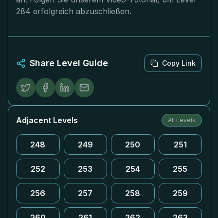
284 erfolgreich abzuschließen.
Share Level Guide
Copy Link
Adjacent Levels
All Levels
248
249
250
251
252
253
254
255
256
257
258
259
260
261
262
263