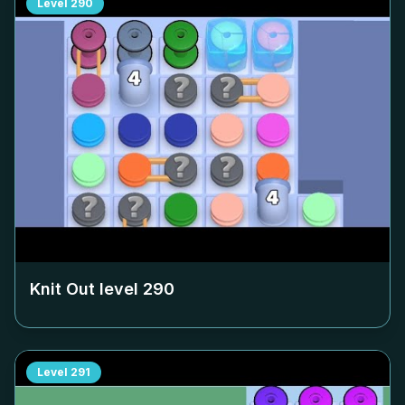
Level
290
Knit Out level
290
Level
291