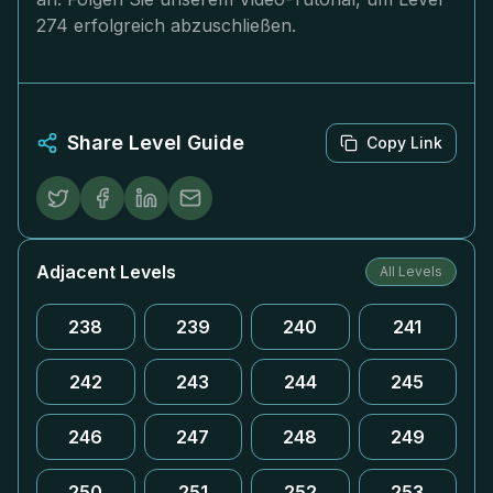
274 erfolgreich abzuschließen.
Share Level Guide
Copy Link
Adjacent Levels
All Levels
238
239
240
241
242
243
244
245
246
247
248
249
250
251
252
253