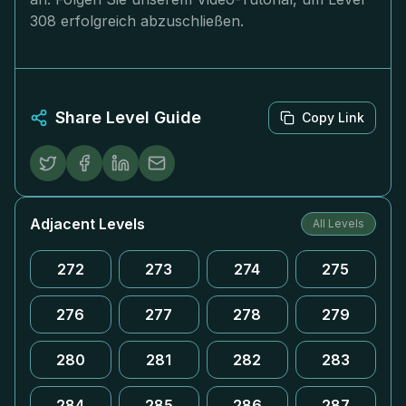
308 erfolgreich abzuschließen.
Share Level Guide
Copy Link
Adjacent Levels
All Levels
272
273
274
275
276
277
278
279
280
281
282
283
284
285
286
287