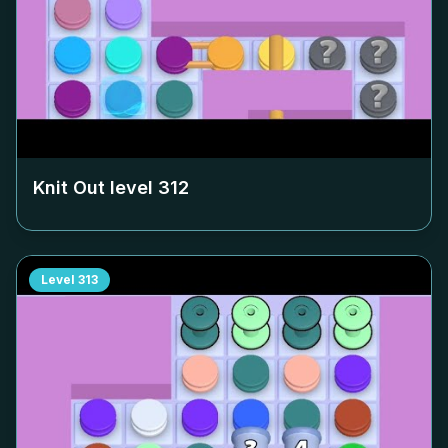
Knit Out level
312
Level
313