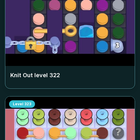
Knit Out level
322
Level
323