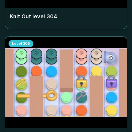
Knit Out level
304
Level
305