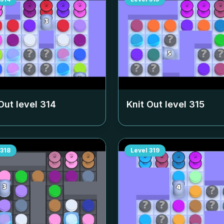
Out level
314
Knit Out level
315
318
Level
319