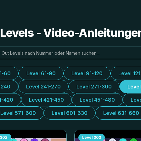
e Levels - Video-Anleitung
31-60
Level 61-90
Level 91-120
Level 12
-240
Level 241-270
Level 271-300
Leve
1-420
Level 421-450
Level 451-480
Lev
Level 571-600
Level 601-630
Level 631-660
302
Level
303