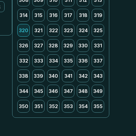
308
309
310
311
312
313
k
314
315
316
317
318
319
320
321
322
323
324
325
326
327
328
329
330
331
332
333
334
335
336
337
338
339
340
341
342
343
344
345
346
347
348
349
350
351
352
353
354
355