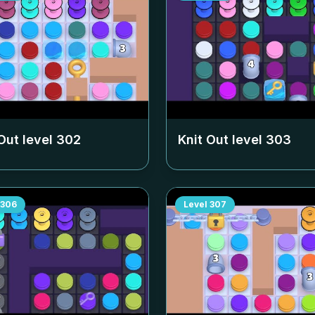
Out level
302
Knit Out level
303
306
Level
307