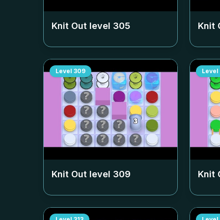
Knit Out level
305
Knit 
Level
309
Level
Knit Out level
309
Knit 
Level
313
Level