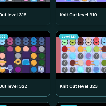
Out level
318
Knit Out level
319
322
Level
323
Out level
322
Knit Out level
323