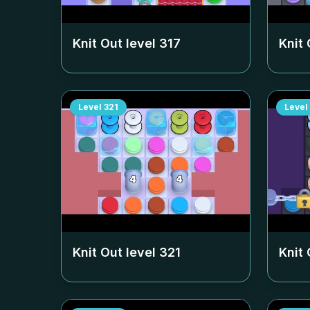
Knit Out level
317
Knit 
Level
321
Level
Knit Out level
321
Knit 