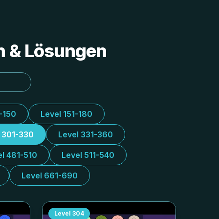
en & Lösungen
1-150
Level 151-180
l 301-330
Level 331-360
el 481-510
Level 511-540
Level 661-690
Level
304