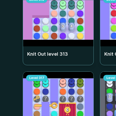
Knit Out level
313
Knit 
Level
317
Level