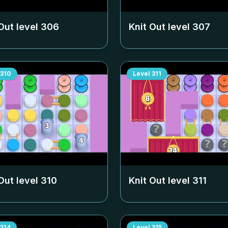
Out level
306
Knit Out level
307
310
Level
311
Out level
310
Knit Out level
311
314
Level
315