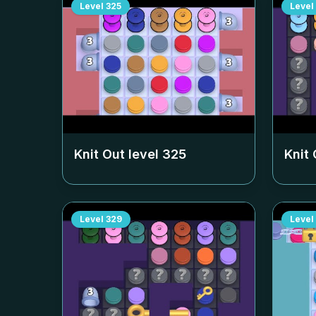
Level
325
Level
Knit Out level
325
Knit 
Level
329
Level