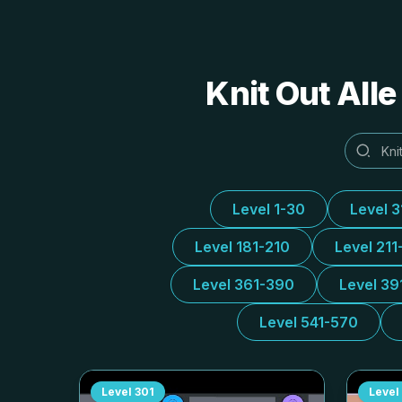
Knit Out All
Level 1-30
Level 
Level 181-210
Level 211
Level 361-390
Level 39
Level 541-570
Level
301
Level