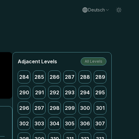
Deutsch
Adjacent Levels
All Levels
284
285
286
287
288
289
290
291
292
293
294
295
296
297
298
299
300
301
302
303
304
305
306
307