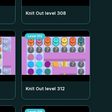
Knit Out level
308
Level
312
Knit Out level
312
Level
316