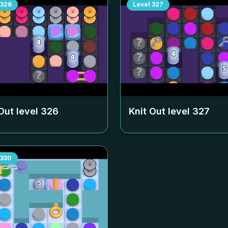
326
Level
327
Out level
326
Knit Out level
327
330