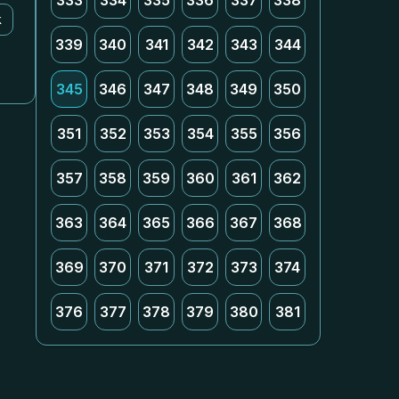
333
334
335
336
337
338
k
339
340
341
342
343
344
345
346
347
348
349
350
351
352
353
354
355
356
357
358
359
360
361
362
363
364
365
366
367
368
369
370
371
372
373
374
376
377
378
379
380
381