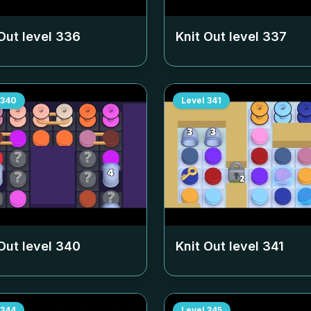
Out level
336
Knit Out level
337
340
Level
341
Out level
340
Knit Out level
341
344
Level
345