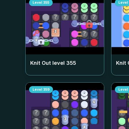
Level
355
Level
Knit Out level
355
Knit 
Level
359
Level