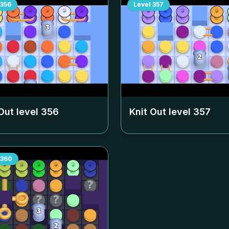
356
Level
357
Out level
356
Knit Out level
357
360