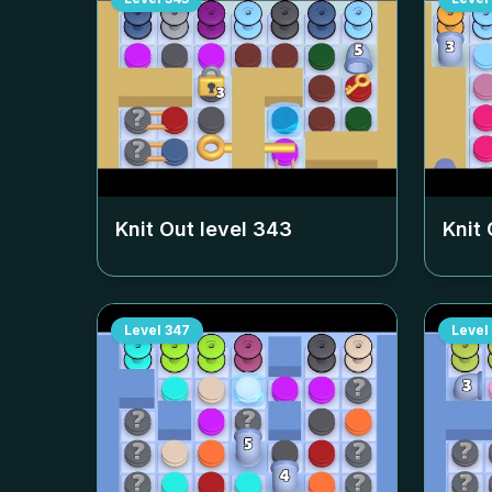
Knit Out level
343
Knit 
Level
347
Level