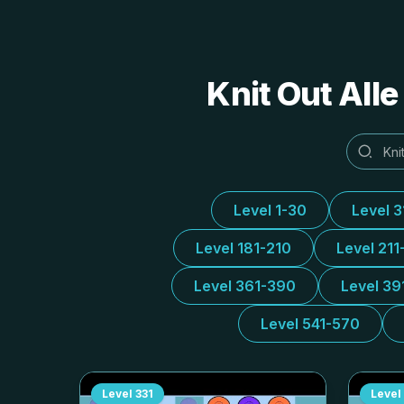
Knit Out All
Level 1-30
Level 
Level 181-210
Level 211
Level 361-390
Level 39
Level 541-570
Level
331
Level