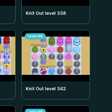
Knit Out level
338
Level
342
Knit Out level
342
Level
346