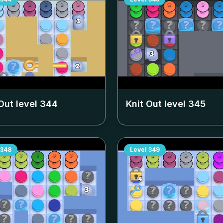
Out level
344
Knit Out level
345
348
Level
349