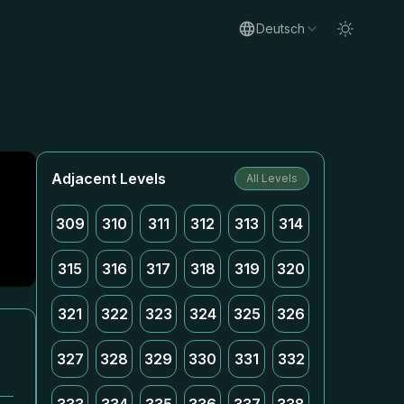
Deutsch
Adjacent Levels
All Levels
309
310
311
312
313
314
315
316
317
318
319
320
321
322
323
324
325
326
327
328
329
330
331
332