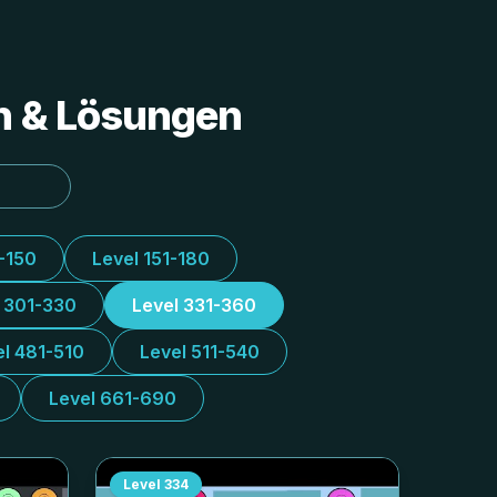
en & Lösungen
1-150
Level 151-180
l 301-330
Level 331-360
el 481-510
Level 511-540
Level 661-690
Level
334