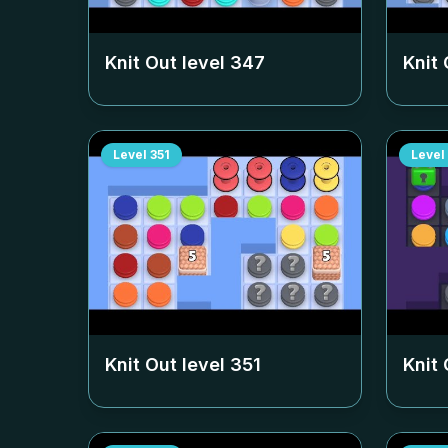
Knit Out level
347
Knit 
Level
351
Level
Knit Out level
351
Knit 