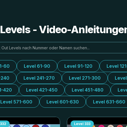
e Levels - Video-Anleitung
31-60
Level 61-90
Level 91-120
Level 12
-240
Level 241-270
Level 271-300
Leve
1-420
Level 421-450
Level 451-480
Lev
Level 571-600
Level 601-630
Level 631-660
332
Level
333