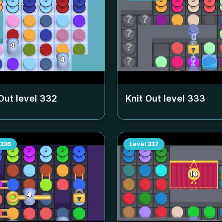
Out level
332
Knit Out level
333
336
Level
337