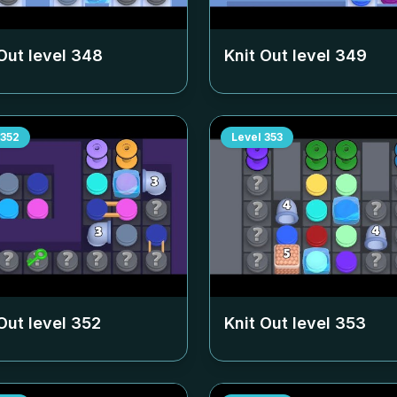
Out level
348
Knit Out level
349
352
Level
353
Out level
352
Knit Out level
353