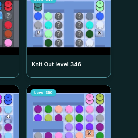
Knit Out level
346
Level
350