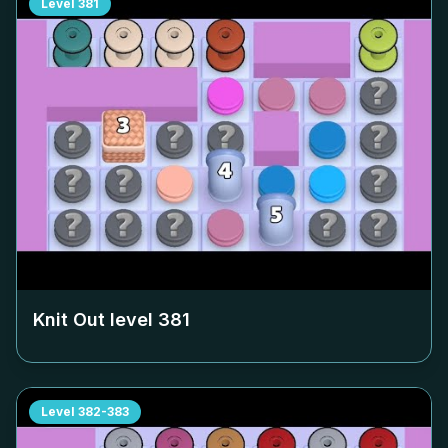
Level
381
Knit Out level
381
Level
382-383