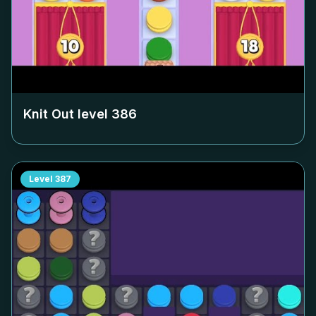
Knit Out level
386
Level
387