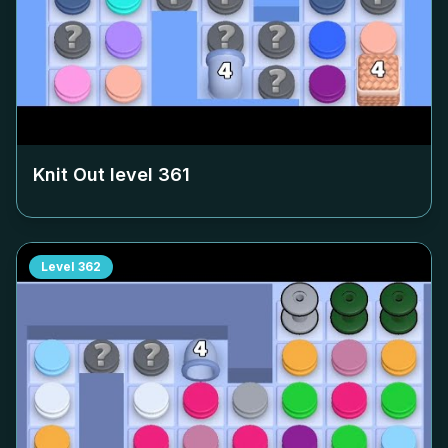
Knit Out level
361
Level
362