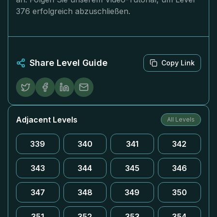
376 erfolgreich abzuschließen.
Share Level Guide
Copy Link
Adjacent Levels
All Levels
339
340
341
342
343
344
345
346
347
348
349
350
351
352
353
354