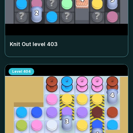
Knit Out level
403
Level
404