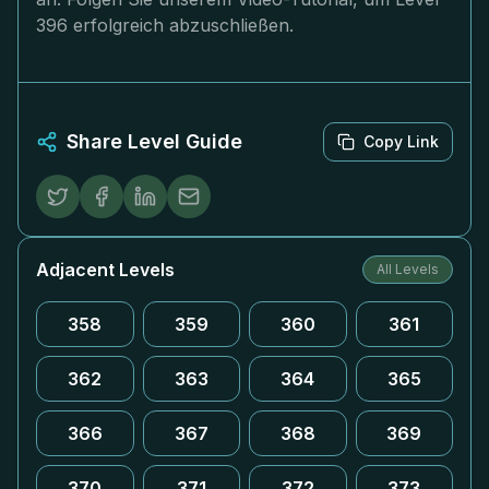
396 erfolgreich abzuschließen.
Share Level Guide
Copy Link
Adjacent Levels
All Levels
358
359
360
361
362
363
364
365
366
367
368
369
370
371
372
373