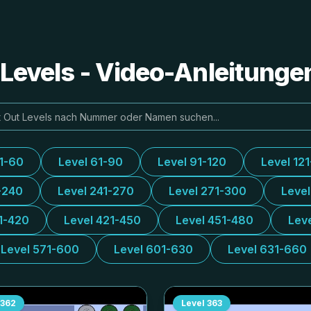
e Levels - Video-Anleitung
31-60
Level 61-90
Level 91-120
Level 12
-240
Level 241-270
Level 271-300
Leve
1-420
Level 421-450
Level 451-480
Lev
Level 571-600
Level 601-630
Level 631-660
362
Level
363