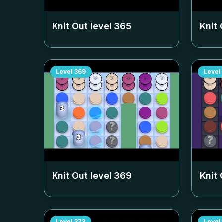
Knit Out level
365
Knit 
Level
369
Level
Knit Out level
369
Knit 
Level
373
Level