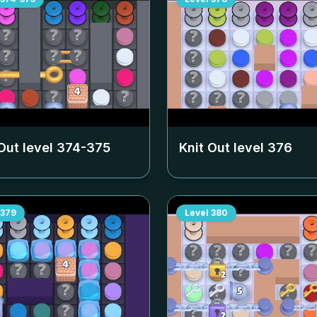
Out level
374-375
Knit Out level
376
379
Level
380