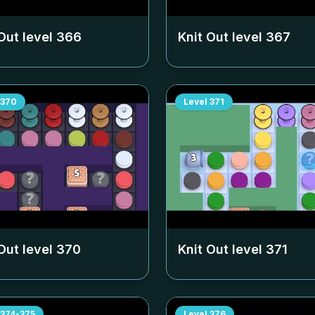
Out level
366
Knit Out level
367
370
Level
371
Out level
370
Knit Out level
371
374-375
Level
376