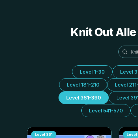
Knit Out All
Level 1-30
Level 
Level 181-210
Level 211
Level 361-390
Level 39
Level 541-570
Level
361
Level