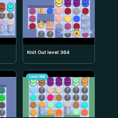
Knit Out level
364
Level
368