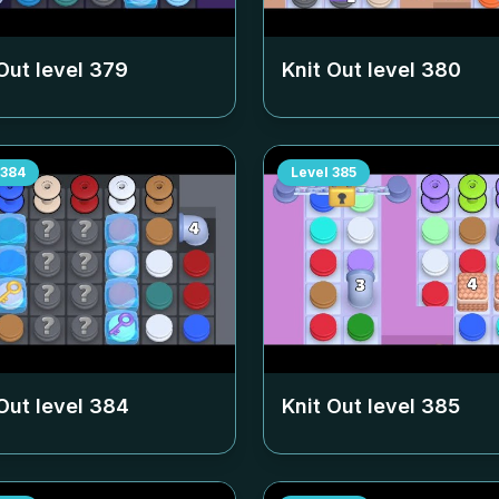
Out level
379
Knit Out level
380
384
Level
385
Out level
384
Knit Out level
385