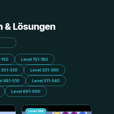
en & Lösungen
1-150
Level 151-180
l 301-330
Level 331-360
el 481-510
Level 511-540
Level 661-690
Level
364