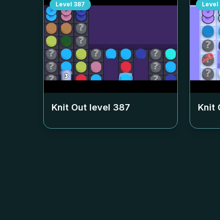
Level
387
Level
Knit Out level
387
Knit 