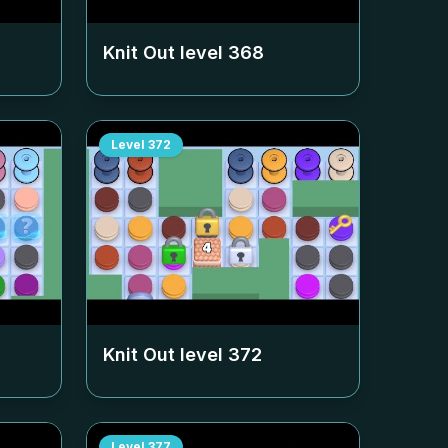
Knit Out level
368
Level
372
Knit Out level
372
Level
377