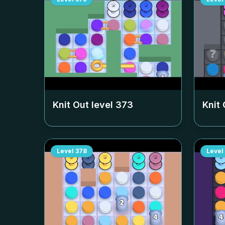
Knit Out level
373
Knit 
Level
378
Level