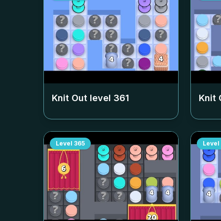
Knit Out level
361
Knit 
Level
365
Level