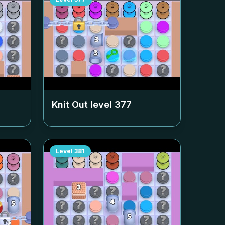
Knit Out level
377
Level
381