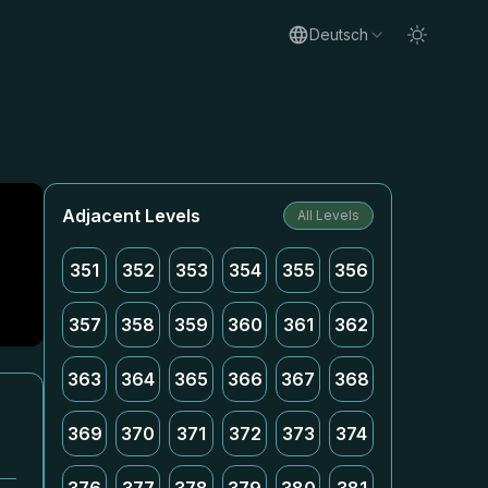
Deutsch
Adjacent Levels
All Levels
351
352
353
354
355
356
357
358
359
360
361
362
363
364
365
366
367
368
369
370
371
372
373
374