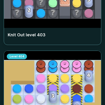
Knit Out level
403
Level
404