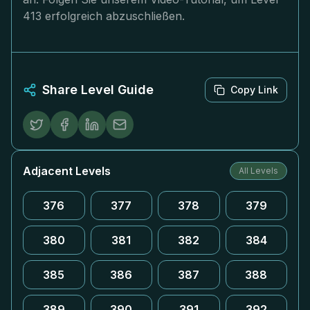
413 erfolgreich abzuschließen.
Share Level Guide
Copy Link
Adjacent Levels
All Levels
376
377
378
379
380
381
382
384
385
386
387
388
389
390
391
392