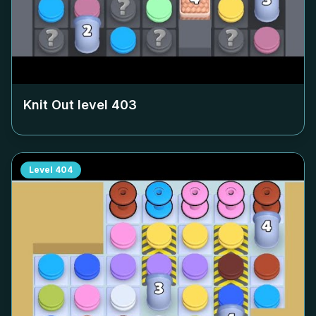
Knit Out level
403
Level
404