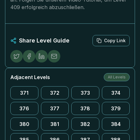
409 erfolgreich abzuschließen.
Share Level Guide
Copy Link
Adjacent Levels
All Levels
371
372
373
374
376
377
378
379
380
381
382
384
385
386
387
388