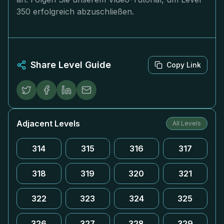
350 erfolgreich abzuschließen.
Share Level Guide
Copy Link
Adjacent Levels
All Levels
314
315
316
317
318
319
320
321
322
323
324
325
326
327
328
329