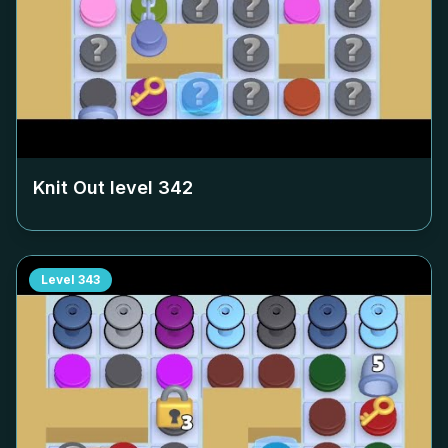
Knit Out level
342
Level
343