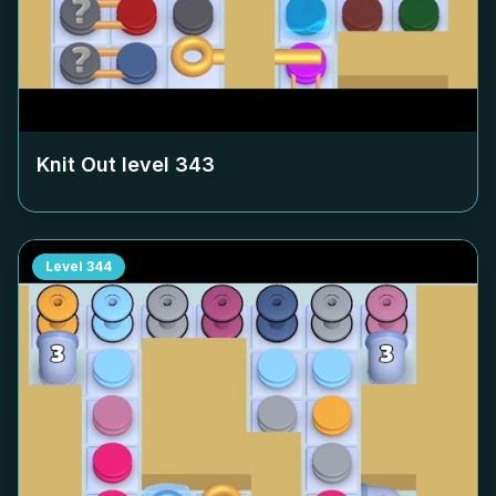
Knit Out level
343
Level
344