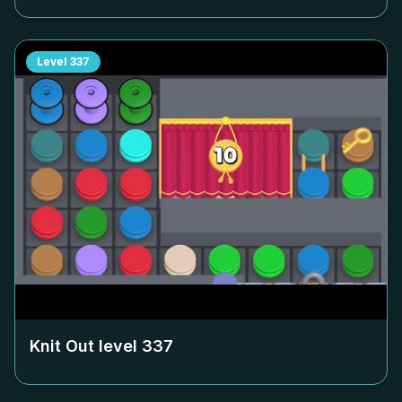
Level
337
Knit Out level
337