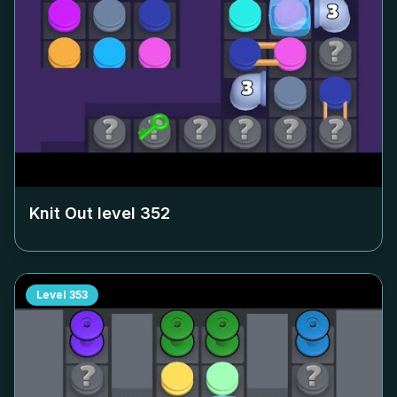
Knit Out level
352
Level
353