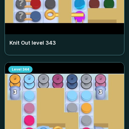
Knit Out level
343
Level
344