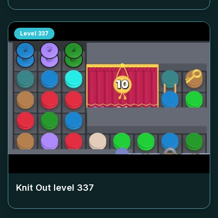
Level
337
Knit Out level
337