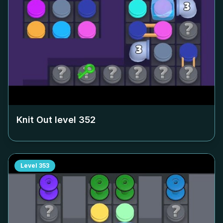
Knit Out level
352
Level
353