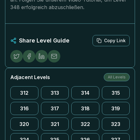
348 erfolgreich abzuschließen.
Share Level Guide
Copy Link
Adjacent Levels
All Levels
312
313
314
315
316
317
318
319
320
321
322
323
324
325
326
327