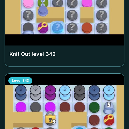
Knit Out level
342
Level
343