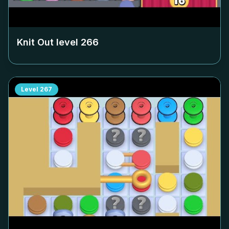
Knit Out level
266
Level
267