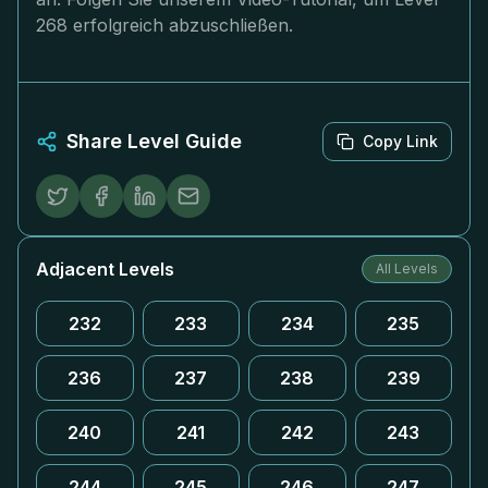
268 erfolgreich abzuschließen.
Share Level Guide
Copy Link
Adjacent Levels
All Levels
232
233
234
235
236
237
238
239
240
241
242
243
244
245
246
247