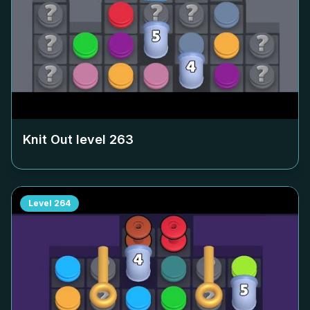
Knit Out level
263
Level
264