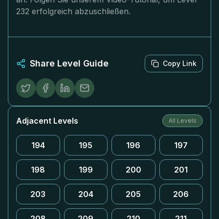
232 erfolgreich abzuschließen.
Share Level Guide
Copy Link
Adjacent Levels
All Levels
194
195
196
197
198
199
200
201
203
204
205
206
208
209
210
211