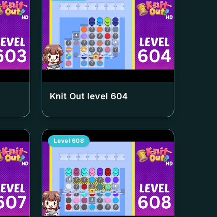
Knit Out level
604
Level
608