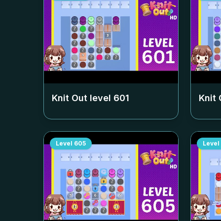
Knit Out level
601
Knit 
Level
605
Level