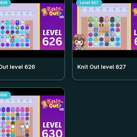
626
Level
627
Out level
626
Knit Out level
627
630