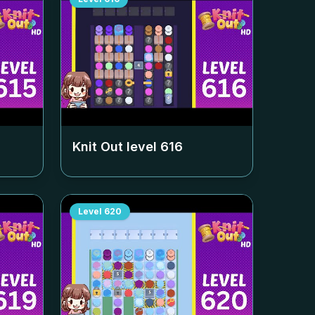
Knit Out level
616
Level
620