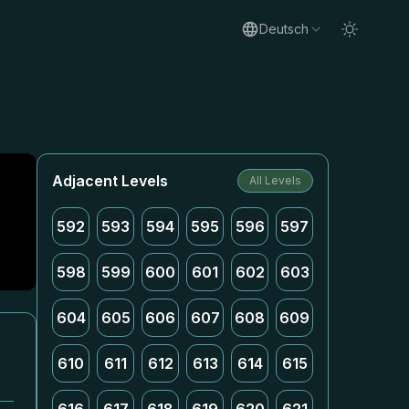
Deutsch
Adjacent Levels
All Levels
592
593
594
595
596
597
598
599
600
601
602
603
604
605
606
607
608
609
610
611
612
613
614
615