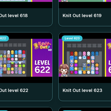
Out level
618
Knit Out level
619
622
Level
623
Out level
622
Knit Out level
623