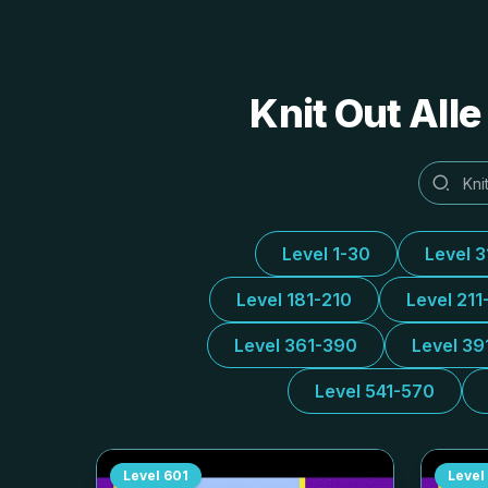
Knit Out All
Level 1-30
Level 
Level 181-210
Level 211
Level 361-390
Level 39
Level 541-570
Level
601
Level