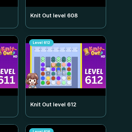
Knit Out level
608
Level
612
Knit Out level
612
Level
616