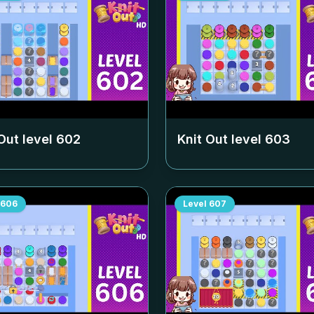
Out level
602
Knit Out level
603
606
Level
607