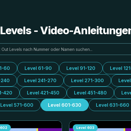
e Levels - Video-Anleitung
31-60
Level 61-90
Level 91-120
Level 12
-240
Level 241-270
Level 271-300
Leve
1-420
Level 421-450
Level 451-480
Lev
Level 571-600
Level 601-630
Level 631-660
602
Level
603