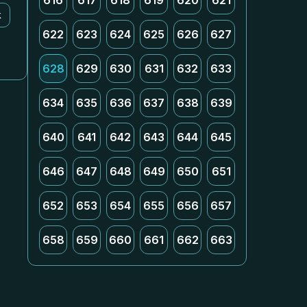
616
617
618
619
620
621
k
622
623
624
625
626
627
628
629
630
631
632
633
634
635
636
637
638
639
640
641
642
643
644
645
646
647
648
649
650
651
652
653
654
655
656
657
658
659
660
661
662
663