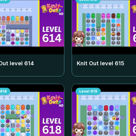
Out level
614
Knit Out level
615
618
Level
619