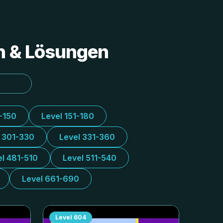
en & Lösungen
1-150
Level 151-180
l 301-330
Level 331-360
el 481-510
Level 511-540
Level 661-690
Level
604