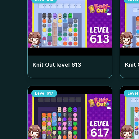
Knit Out level
613
Knit 
Level
617
Level