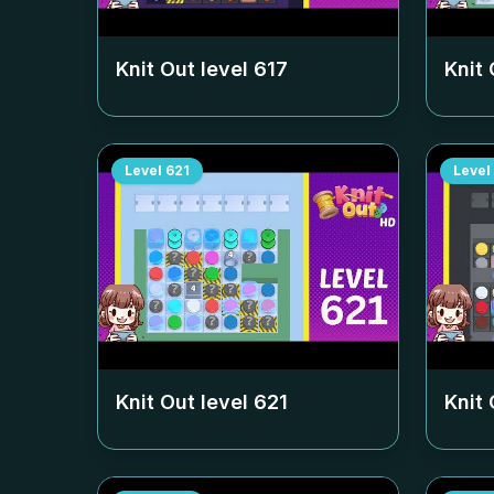
Knit Out level
617
Knit 
Level
621
Level
Knit Out level
621
Knit 