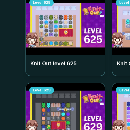
Level
625
Level
Knit Out level
625
Knit 
Level
629
Level