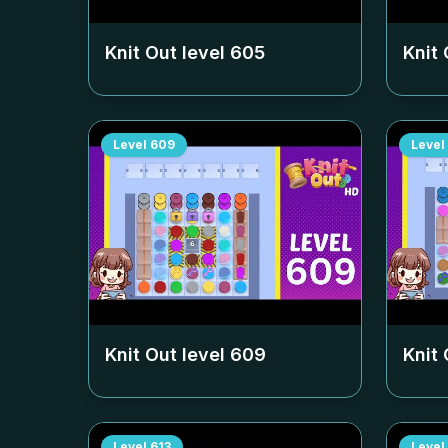
Knit Out level
605
Knit 
Level
609
Level
Knit Out level
609
Knit 
Level
613
Level