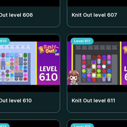
Out level
606
Knit Out level
607
610
Level
611
Out level
610
Knit Out level
611
614
Level
615