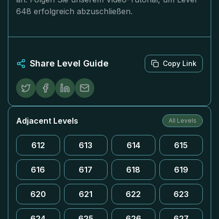
648 erfolgreich abzuschließen.
Share Level Guide
Copy Link
Adjacent Levels
All Levels
612
613
614
615
616
617
618
619
620
621
622
623
624
625
626
627