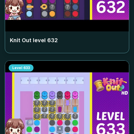
Knit Out level
632
Level
633