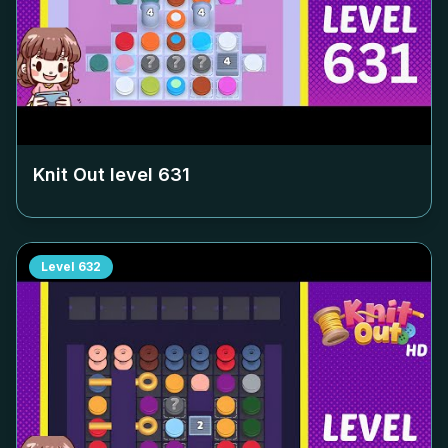
Knit Out level
631
Level
632